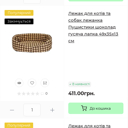
Популярний
Лежак для котів та
собак лежанка
Закінчується
Пушистики шоколад
гусяча лапка 49х35х13
см
В наявності
411.00грн.
0
До кошика
Популярний
Лежак для котів та