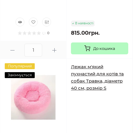
В наявності
815.00грн.
0
До кошика
Популярний
Лежак м'який
пухнастий для котів та
Закінчується
собак Травка, діаметр
40 см, розмір S