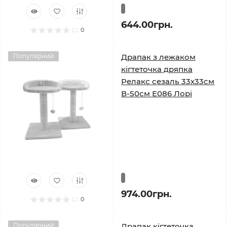
644.00грн.
0
Популярний
Драпак з лежаком
кігтеточка дряпка
Релакс сезаль 33х33см
В-50см Е086 Лорі
974.00грн.
0
Популярний
Драпак кігтеточка