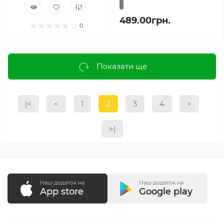
489.00грн.
0
Показати ще
|<
<
1
2
3
4
>
>|
Наш додаток на
Наш додаток на
App store
Google play