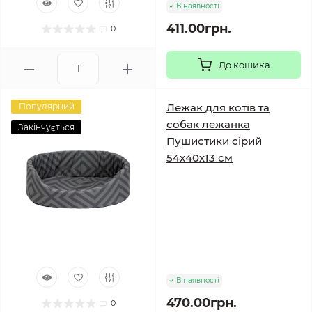
В наявності
411.00грн.
0
До кошика
Популярний
Лежак для котів та
собак лежанка
Закінчується
Пушистики сірий
54х40х13 см
В наявності
470.00грн.
0