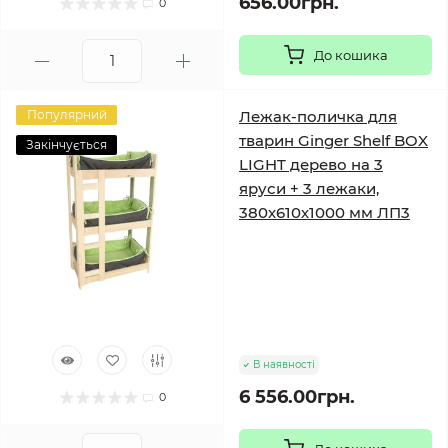
656.00грн.
0
До кошика
Популярний
Лежак-поличка для
тварин Ginger Shelf BOX
Закінчується
LIGHT дерево на 3
яруси + 3 лежаки,
380х610х1000 мм ЛП3
В наявності
6 556.00грн.
0