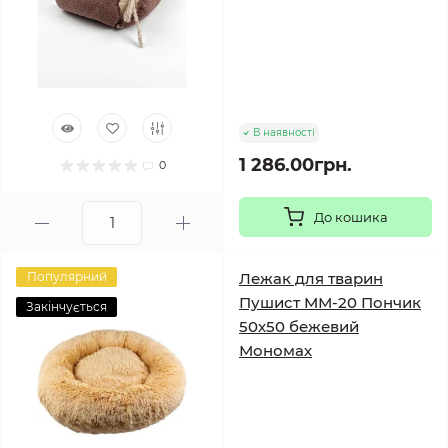
В наявності
1 286.00грн.
0
До кошика
Популярний
Лежак для тварин
Пушист ММ-20 Пончик
Закінчується
50х50 бежевий
Мономах