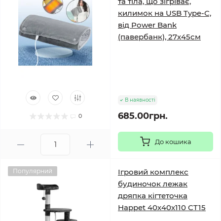
та тіла, що зігріває,
килимок на USB Type-C,
від Power Bank
(павербанк), 27х45см
В наявності
685.00грн.
0
До кошика
Популярний
Ігровий комплекс
будиночок лежак
дряпка кігтеточка
Happet 40х40х110 CT15