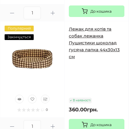
До кошика
Популярний
Лежак для котів та
собак лежанка
Закінчується
Пушистики шоколад
гусяча лапка 44х30х13
см
В наявності
360.00грн.
0
До кошика