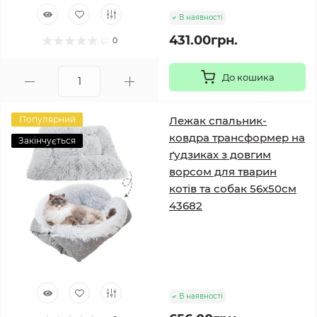
В наявності
431.00грн.
0
До кошика
Популярний
Лежак спальник-
ковдра трансформер на
Закінчується
ґудзиках з довгим
ворсом для тварин
котів та собак 56х50см
43682
В наявності