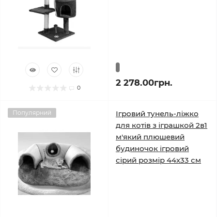
2 278.00грн.
0
Популярний
Ігровий тунель-ліжко
для котів з іграшкой 2в1
м'який плюшевий
будиночок ігровий
сірий розмір 44х33 см