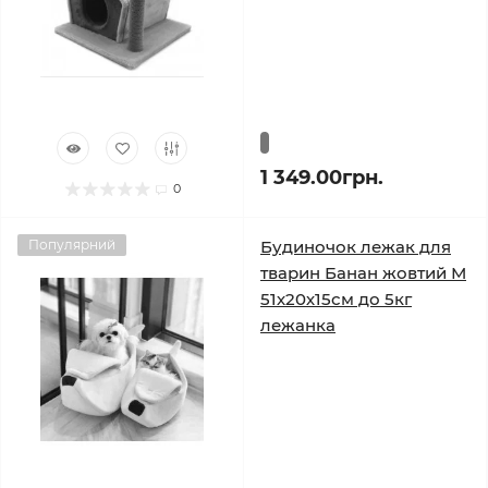
1 349.00грн.
0
Популярний
Будиночок лежак для
тварин Банан жовтий М
51х20х15см до 5кг
лежанка