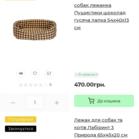
собак лежанка
Пушистики шоколад
гусяча лапка 54х40х13
см
В наявності
470.00грн.
0
До кошика
Популярний
Лежак для собак та
котів Лабіринт 3
Закінчується
Природа 65х45х20 см