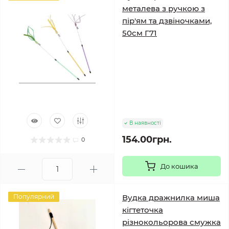
металева з ручкою з
пір'ям та дзвіночками,
50см Г71
В наявності
154.00грн.
0
До кошика
Популярний
Вудка дражнилка миша
кігтеточка
різнокольорова смужка