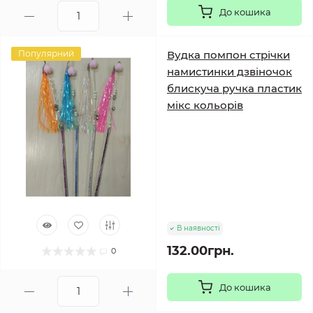
До кошика
Популярний
Вудка помпон стрічки
намистинки дзвіночок
блискуча ручка пластик
мікс кольорів
В наявності
132.00грн.
0
До кошика