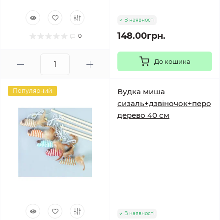
В наявності
148.00грн.
0
До кошика
Популярний
Вудка миша
сизаль+дзвіночок+перо
дерево 40 см
В наявності