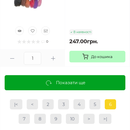
В наявності
247.00грн.
0
До кошика
Показати ще
|<
<
2
3
4
5
6
7
8
9
10
>
>|