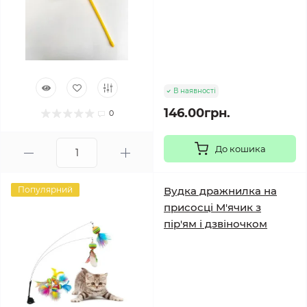
В наявності
146.00грн.
0
До кошика
Популярний
Вудка дражнилка на
присосці М'ячик з
пір'ям і дзвіночком