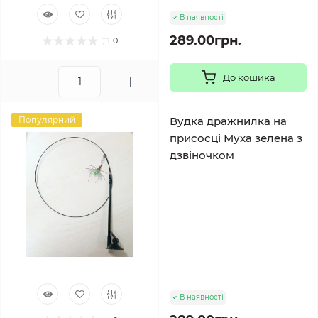
В наявності
289.00грн.
0
До кошика
Популярний
Вудка дражнилка на
присосці Муха зелена з
дзвіночком
В наявності