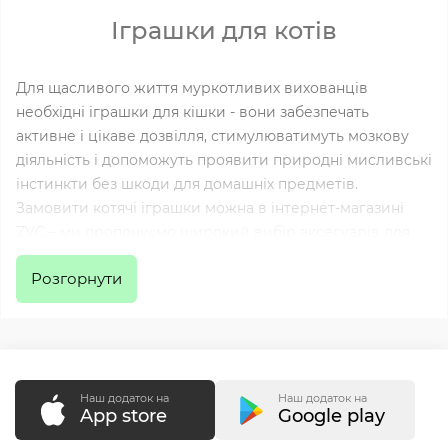
Іграшки для котів
Для щасливого життя муркотливих вихованців
необхідні іграшки для кішки - вони забезпечать
активне і цікаве дозвілля, стимулюватимуть мозкову
діяльність і допоможуть проявити природні мисливські
інстинкти без шкоди для домашніх предметів.
Замовити котячі іграшки можна в інтернет-магазині
ZVC – ми пропонуємо широкий вибір аксесуарів для
тварин будь-яких порід, незалежно від віку.
Розгорнути
Різновиди іграшок для котів у
«ЗооВетКонтинент»
В нашому каталозі представлений великий
Наш додаток на
Наш додаток на
асортимент товарів відомих виробників. Для своїх
App store
Google play
вихованців ви можете замовити: