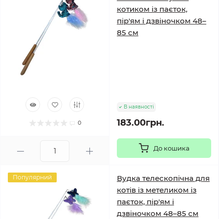
котиком із паєток,
пір'ям і дзвіночком 48–
85 см
В наявності
183.00грн.
0
До кошика
Популярний
Вудка телескопічна для
котів із метеликом із
паєток, пір'ям і
дзвіночком 48–85 см