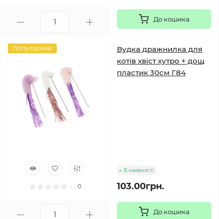
До кошика
Популярний
Вудка дражнилка для
котів хвіст хутро + дощ
пластик 30см Г84
В наявності
103.00грн.
0
До кошика