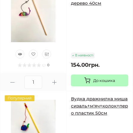
дерево 40см
В наявності
154.00грн.
0
До кошика
Популярний
Вудка дражнилка миша
сизаль+м'яч+колок+пер
о пластик 50см