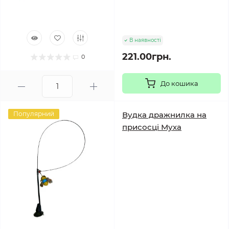
В наявності
221.00грн.
0
До кошика
Популярний
Вудка дражнилка на
присосці Муха