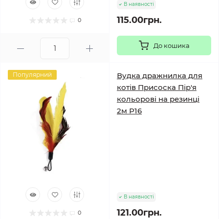
В наявності
115.00грн.
0
До кошика
Популярний
Вудка дражнилка для
котів Присоска Пір'я
кольорові на резинці
2м Р16
В наявності
121.00грн.
0