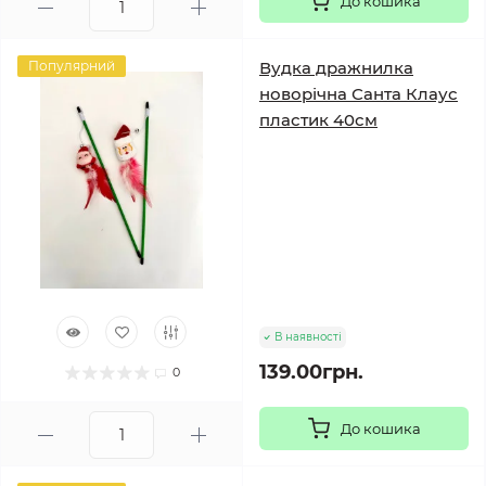
До кошика
Популярний
Вудка дражнилка
новорічна Санта Клаус
пластик 40см
В наявності
139.00грн.
0
До кошика