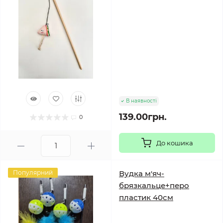
В наявності
139.00грн.
0
До кошика
Популярний
Вудка м'яч-
брязкальце+перо
пластик 40см