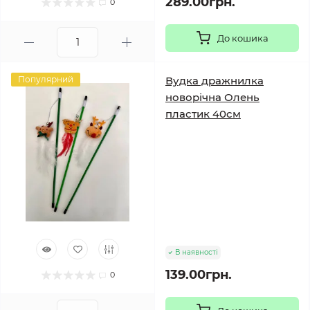
289.00грн.
0
До кошика
Популярний
Вудка дражнилка
новорічна Олень
пластик 40см
В наявності
139.00грн.
0