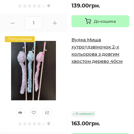
139.00грн.
0
До кошика
Популярний
Вудка Миша
хутро+дзвіночок 2-х
кольорова з довгим
хвостом дерево 40см
В наявності
163.00грн.
0