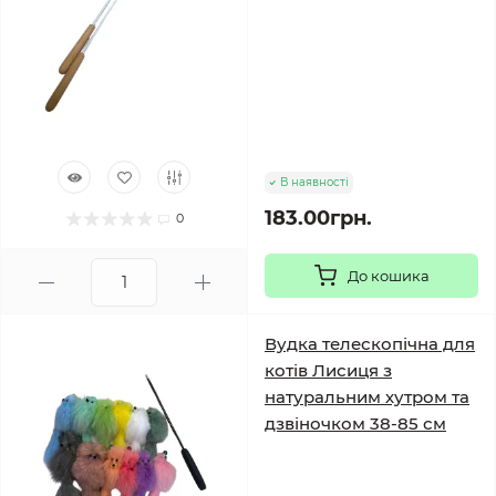
В наявності
183.00грн.
0
До кошика
Вудка телескопічна для
котів Лисиця з
натуральним хутром та
дзвіночком 38-85 см