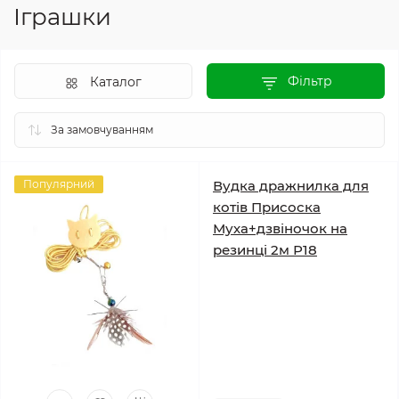
Іграшки
Фільтр
Каталог
Популярний
Вудка дражнилка для
котів Присоска
Муха+дзвіночок на
резинці 2м Р18