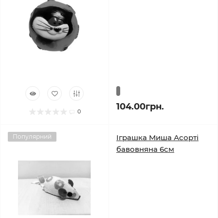
104.00грн.
0
Популярний
Іграшка Миша Асорті
бавовняна 6см