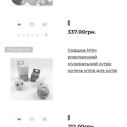
337.00грн.
0
Популярний
Іграшка М'яч
електричний
музикальний хутро
котяча м'ята для котів
212.00грн.