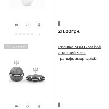
211.00грн.
0
Популярний
Іграшка М'яч Blast ball
літаючий м'яч-
трансформер фрісбі