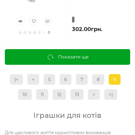
302.00грн.
0
Показати ще
|<
<
5
6
7
8
9
10
11
12
13
>
>|
Іграшки для котів
Для щасливого життя муркотливих вихованців