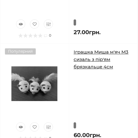
27.00грн.
0
Популярний
Іграшка Миша м'яч М3
сизаль з пір'ям
брязкальце 4см
60.00грн.