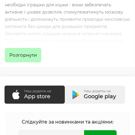
необхідні іграшки для кішки - вони забезпечать
активне і цікаве дозвілля, стимулюватимуть мозкову
діяльність і допоможуть проявити природні мисливські
інстинкти без шкоди для домашніх предметів.
Замовити котячі іграшки можна в інтернет-магазині
ZVC – ми пропонуємо широкий вибір аксесуарів для
тварин будь-яких порід, незалежно від віку.
Розгорнути
Різновиди іграшок для котів у
«ЗооВетКонтинент»
В нашому каталозі представлений великий
Наш додаток на
Наш додаток на
асортимент товарів відомих виробників. Для своїх
App store
Google play
вихованців ви можете замовити:
Ігрові будиночки-тунелі
. Це порівняно об'ємні
Слідкуйте за новинками та акціями:
іграшки для котів, адже передбачається, що
улюбленець повинен повністю поміщатися туди та