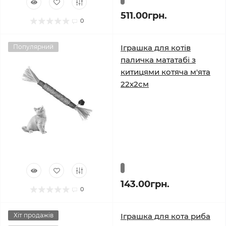
511.00грн.
0
Популярний
Іграшка для котів
паличка мататабі з
китицями котяча м'ята
22х2см
143.00грн.
0
Хіт продажів
Іграшка для кота риба