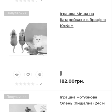
0
Популярний
Іграшка Миша на
батарейках з вібрацією
10х4см
182.00грн.
0
Популярний
Іграшка мотузкова
Олень (пищалка) 24см