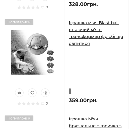
328.00грн.
0
Популярний
Іграшка м'яч Blast ball
літаючий м'яч-
трансформер фрісбі що
світиться
359.00грн.
0
Популярний
Іграшка М'яч
брязкальце +косичка з