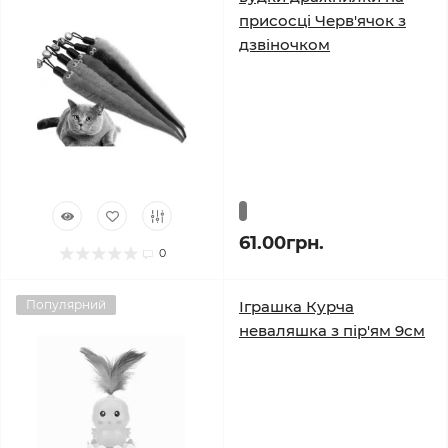
присосці Черв'ячок з
дзвіночком
61.00грн.
0
Популярний
Іграшка Курча
неваляшка з пір'ям 9см