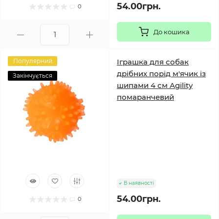
54.00грн.
0
До кошика
Популярний
Іграшка для собак
дрібних порід м'ячик із
Закінчується
шипами 4 см Agility
помаранчевий
В наявності
54.00грн.
0