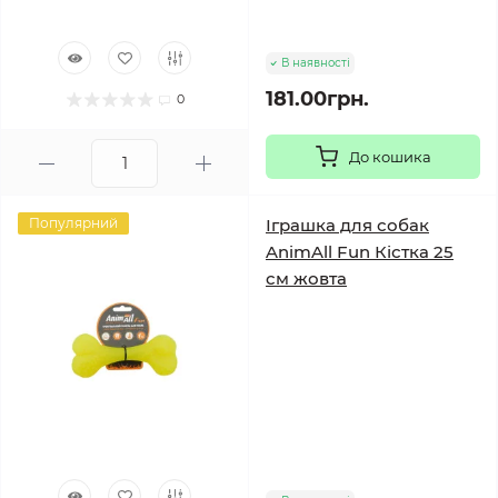
В наявності
181.00грн.
0
До кошика
Популярний
Іграшка для собак
AnimAll Fun Кістка 25
см жовта