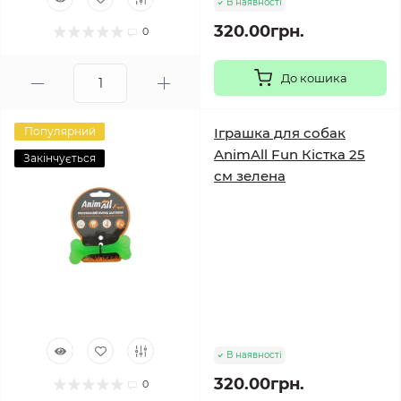
В наявності
320.00грн.
0
До кошика
Популярний
Іграшка для собак
AnimAll Fun Кістка 25
Закінчується
см зелена
В наявності
320.00грн.
0