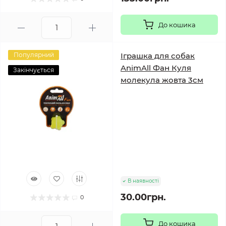
До кошика
Популярний
Іграшка для собак
AnimAll Фан Куля
Закінчується
молекула жовта 3см
В наявності
30.00грн.
0
До кошика