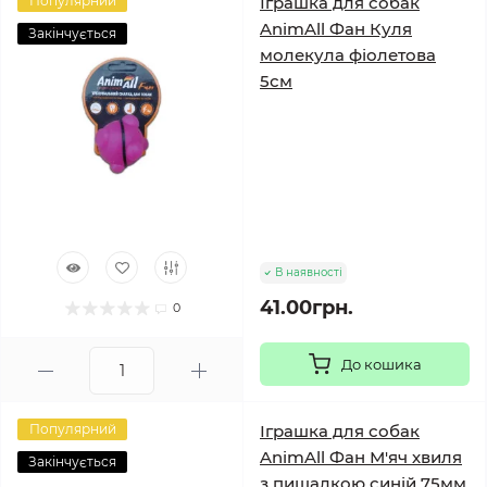
Популярний
Іграшка для собак
AnimAll Фан Куля
Закінчується
молекула фіолетова
5см
В наявності
41.00грн.
0
До кошика
Популярний
Іграшка для собак
AnimAll Фан М'яч хвиля
Закінчується
з пищалкою синій 75мм