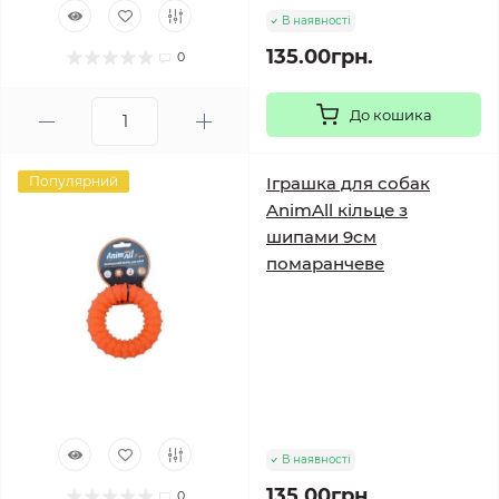
В наявності
135.00грн.
0
До кошика
Популярний
Іграшка для собак
AnimAll кільце з
шипами 9см
помаранчеве
В наявності
135.00грн.
0