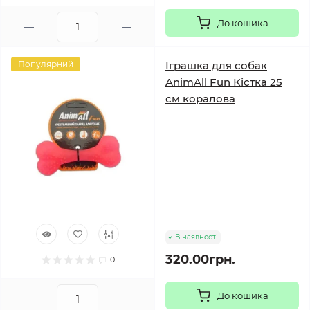
До кошика
Популярний
Іграшка для собак
AnimAll Fun Кістка 25
см коралова
В наявності
320.00грн.
0
До кошика