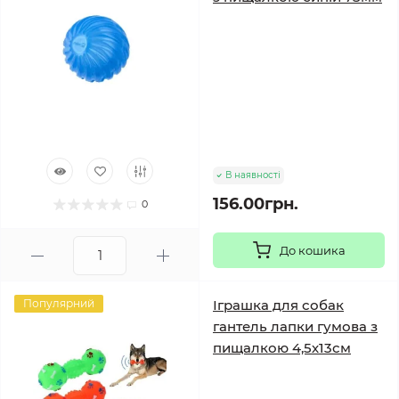
В наявності
156.00грн.
0
До кошика
Популярний
Іграшка для собак
гантель лапки гумова з
пищалкою 4,5х13см