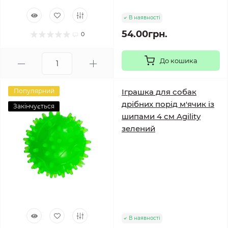
В наявності
54.00грн.
0
До кошика
Популярний
Іграшка для собак
дрібних порід м'ячик із
Закінчується
шипами 4 см Agility
зелений
В наявності