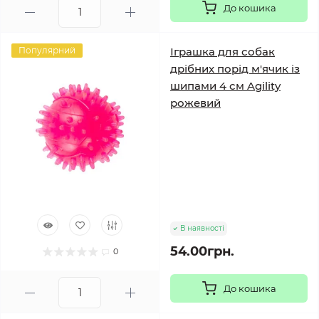
До кошика
Популярний
Іграшка для собак
дрібних порід м'ячик із
шипами 4 см Agility
рожевий
В наявності
54.00грн.
0
До кошика