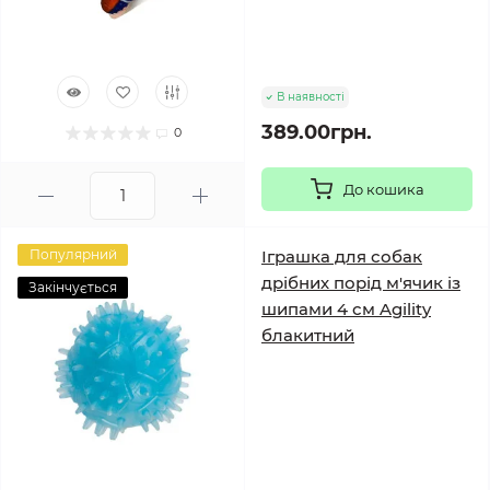
В наявності
389.00грн.
0
До кошика
Популярний
Іграшка для собак
дрібних порід м'ячик із
Закінчується
шипами 4 см Agility
блакитний