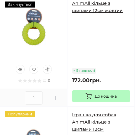
AnimAll кільце з
Закінчується
шипами 12см жовтий
В наявності
172.00грн.
0
До кошика
Популярний
Іграшка для собак
AnimAll кільце з
шипами 12см