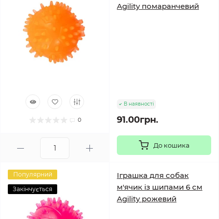
Agility помаранчевий
В наявності
91.00грн.
0
До кошика
Популярний
Іграшка для собак
м'ячик із шипами 6 см
Закінчується
Agility рожевий