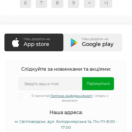
6
7
8
9
>
>|
Наш додаток на
Наш додаток на
App store
Google play
Слідкуйте за новинками та акціями:
Підпишіться
Я прочитав
Політика конфіденційності
і згоден з
вимогами
Наша адреса:
м. Світловодськ, вул. Холодноярська 1а, Пн-Пт 8:00 -
17:00