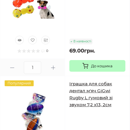
В наявності
69.00грн.
0
До кошика
Популярний
Іграшка для собак
дентал м'яч GiGwi
Rugby L гумовий зі
звуком 7,2 х13, 2см