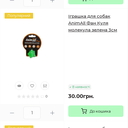
Популярний
Іграшка для собак
AnimAll Фан Куля
молекула зелена 3см
В наявності
30.00грн.
0
До кошика