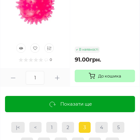
В наявності
91.00грн.
0
До кошика
Показати ще
|<
<
1
2
3
4
5