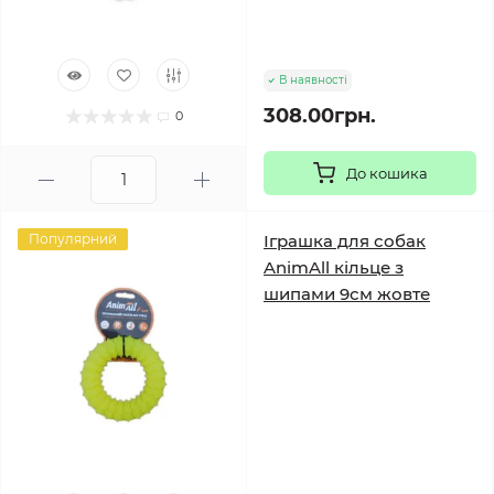
В наявності
308.00грн.
0
До кошика
Популярний
Іграшка для собак
AnimAll кільце з
шипами 9см жовте