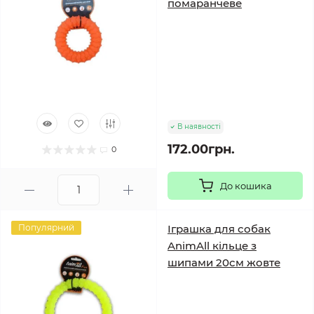
помаранчеве
В наявності
172.00грн.
0
До кошика
Популярний
Іграшка для собак
AnimAll кільце з
шипами 20см жовте