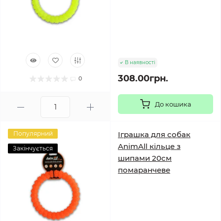
В наявності
308.00грн.
0
До кошика
Популярний
Іграшка для собак
AnimAll кільце з
Закінчується
шипами 20см
помаранчеве