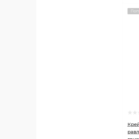
Поп
Крей
равл