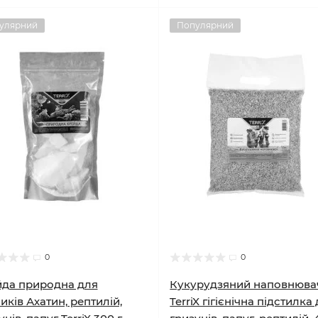
улярний
Популярний
0
0
да природна для
Кукурудзяний наповнюва
иків Ахатин, рептилій,
TerriX гігієнічна підстилка