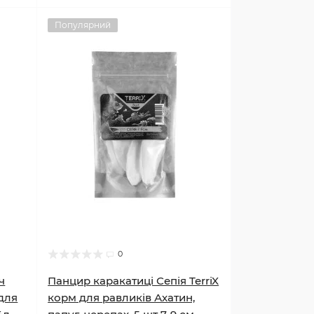
Популярний
0
ч
Панцир каракатиці Сепія TerriX
 для
корм для равликів Ахатин,