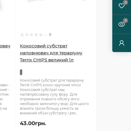
0
0
0
ювач
Кокосовий субстрат
наповнювач для тераріуму
Terrix CHIPS великий 1л
Кокосовий субстрат для тераріуму
вач -
TerriX CHIPS кокос крупний чіпси
ний -
Кокосовий субстрат має
ептик
напівпресовану суху фору. Для
ах
отримання повного обсягу його
я
необхідно замочити у воді. Для цього
ю на
візьміть трохи більшу ємність за
вказаний об'єм субстрату і ряс..
43.00грн.