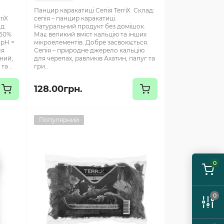
Панцир каракатиці Сепія TerriX Склад:
riX
сепія – панцир каракатиці.
д:
Натуральний продукт без домішок.
 50%
Має великий вміст кальцію та інших
 pH =
мікроелементів. Добре засвоюється.
ля
Сепія – природне джерело кальцію
сний,
для черепах, равликів Ахатин, папуг та
та ..
гри..
128.00грн.
Популярний
0
0