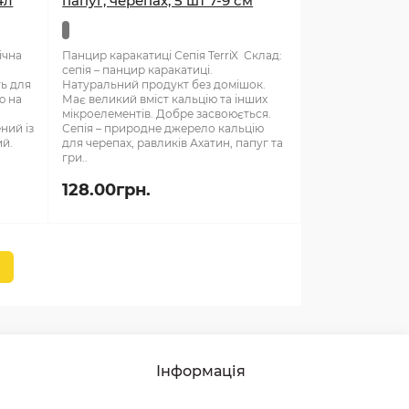
4л
папуг, черепах, 5 шт 7-9 см
ічна
Панцир каракатиці Сепія TerriX Склад:
сепія – панцир каракатиці.
ть для
Натуральний продукт без домішок.
ю на
Має великий вміст кальцію та інших
мікроелементів. Добре засвоюється.
ний із
Сепія – природне джерело кальцію
ий.
для черепах, равликів Ахатин, папуг та
гри..
128.00грн.
2
Інформація