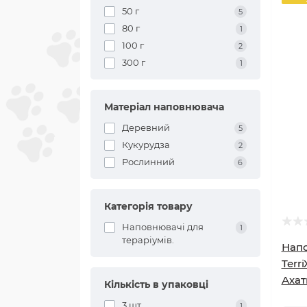
50 г
5
80 г
1
100 г
2
300 г
1
Матеріал наповнювача
Деревний
5
Кукурудза
2
Рослинний
6
Категорія товару
Наповнювачі для
1
тераріумів.
Напо
Terr
Ахат
Кількість в упаковці
3 шт
1