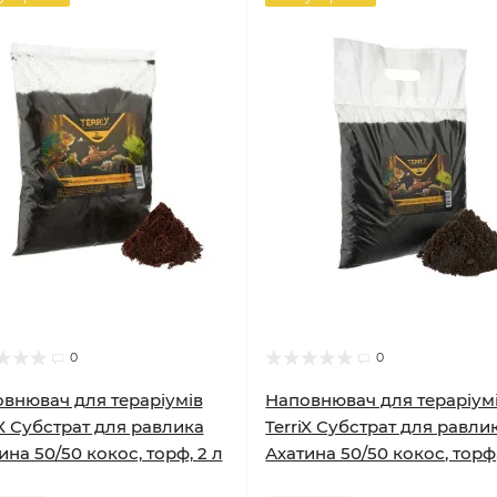
0
0
внювач для тераріумів
Наповнювач для тераріум
iX Субстрат для равлика
TerriX Субстрат для равли
ина 50/50 кокос, торф, 2 л
Ахатина 50/50 кокос, торф,