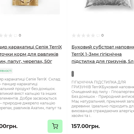
0
0
ир каракатиці Сепія TerriX
Буковий субстрат наповн
очки корм для равликів
TerriX 1-3мм гігієнічна
ин, папуг, черепах, 50г
підстилка для гризунів, 5л
явності
р каракатиці Сепія TerriX Склад:
ГІГІЄНІЧНА ПІДСТИЛКА ДЛЯ
 – панцир каракатиці.
ГРИЗУНІВ TerriXБуковий наповню
альний продукт без домішок.
Очищений від пилу - Гіпоалерген
еликий вміст кальцію та інших
Без домішок - Природний антис
елементів. Добре засвоюється.
Має натуральний, приємний зап
 – природне джерело кальцію
деревини. Ідеально підходить дл
ерепах, равликів Ахатин, папуг та
вихованців страждаючих алергіє
хвойні та і..
.00грн.
157.00грн.