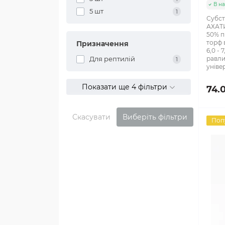
В на
5 шт
1
Субст
АХАТИ
50% п
торф 
Призначення
6,0 - 
Для рептилій
равли
1
універ
Показати ще 4 фільтри
74.
Скасувати
Виберіть фільтри
Поп