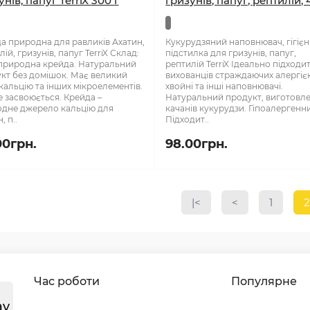
нів, папуг TerriX 300 г
гризунів, папуг, рептилій, 
а природна для равликів Ахатин,
Кукурудзяний наповнювач, гігієн
ій, гризунів, папуг TerriX Склад:
підстилка для гризунів, папуг,
природна крейда. Натуральний
рептилій TerriX Ідеально підходи
кт без домішок. Має великий
вихованців страждаючих алергіє
 кальцію та інших мікроелементів.
хвойні та інші наповнювачі.
 засвоюється. Крейда –
Натуральний продукт, виготовле
дне джерело кальцію для
качанів кукурудзи. Гіпоалергенн
, п..
Підходит..
00грн.
98.00грн.
|<
<
1
Час роботи
Популярне
ay