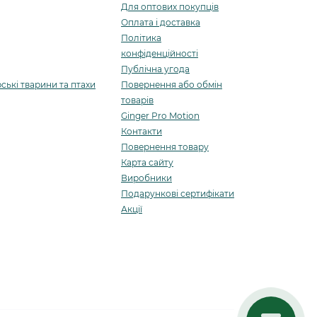
Для оптових покупців
Оплата і доставка
Політика
конфіденційності
Публічна угода
ські тварини та птахи
Повернення або обмін
товарів
Ginger Pro Motion
Контакти
Повернення товару
Карта сайту
Виробники
Подарункові сертифікати
Акції