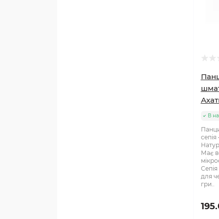
Панц
шмат
Ахат
В на
Панци
сепія
Натур
Має в
мікро
Сепія
для ч
гри..
195