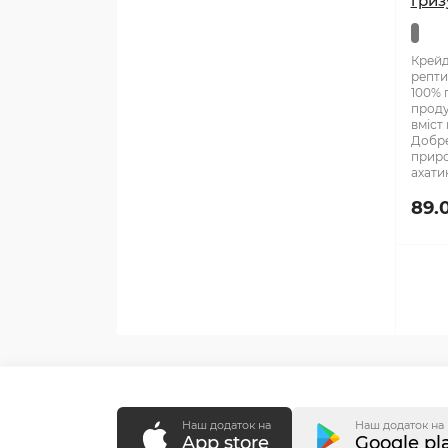
гризу
Крейд
рептил
100% 
проду
вміст
Добре
приро
ахатин
89.
Наш додаток на
Наш додаток на
App store
Google pl