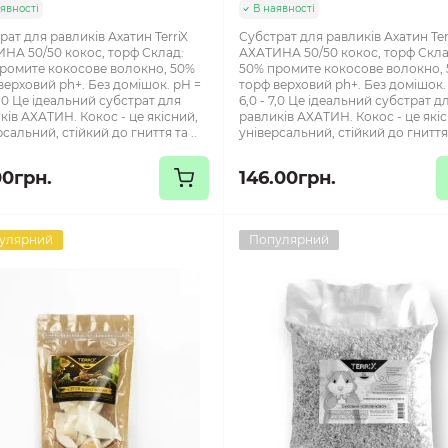
явності
В наявності
рат для равликів Ахатин TerriX
Субстрат для равликів Ахатин Ter
НА 50/50 кокос, торф Склад:
АХАТИНА 50/50 кокос, торф Скла
ромите кокосове волокно, 50%
50% промите кокосове волокно,
верховий ph+. Без домішок. pH =
торф верховий ph+. Без домішок.
7,0 Це ідеальний субстрат для
6,0 - 7,0 Це ідеальний субстрат д
ків АХАТИН. Кокос - це якісний,
равликів АХАТИН. Кокос - це які
сальний, стійкий до гниття та ..
універсальний, стійкий до гниття 
00грн.
146.00грн.
улярний
Популярний