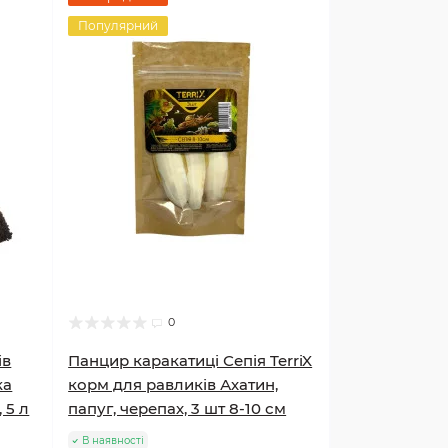
Популярний
0
ів
Панцир каракатиці Сепія TerriX
ка
корм для равликів Ахатин,
 5 л
папуг, черепах, 3 шт 8-10 см
В наявності