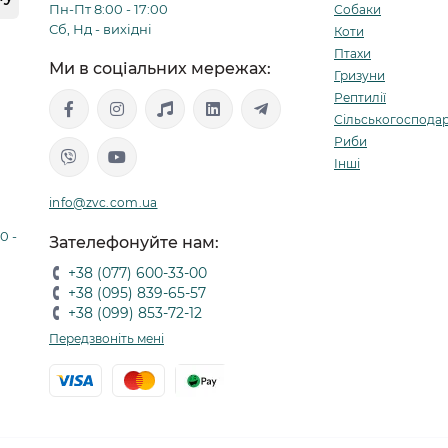
Пн-Пт 8:00 - 17:00
Собаки
Сб, Нд - вихідні
Коти
Птахи
Ми в соціальних мережах:
Гризуни
Рептилії
Сільськогосподар
Риби
Інші
info@zvc.com.ua
0 -
Зателефонуйте нам:
+38 (077) 600-33-00
+38 (095) 839-65-57
+38 (099) 853-72-12
Передзвоніть мені