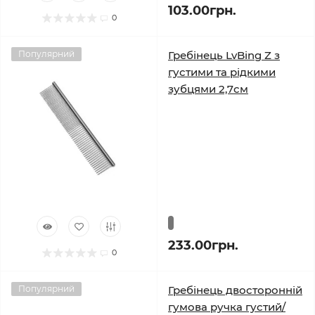
103.00грн.
0
Популярний
Гребінець LvBing Z з
густими та рідкими
зубцями 2,7см
233.00грн.
0
Популярний
Гребінець двосторонній
гумова ручка густий/