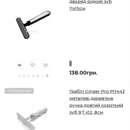
дворяд рідкий зуб
11х15см
138.00грн.
0
Популярний
Граблі Ginger Pro PI1443
металеві дерев'яна
ручка довгий короткий
зуб 9,7 х12, 8см