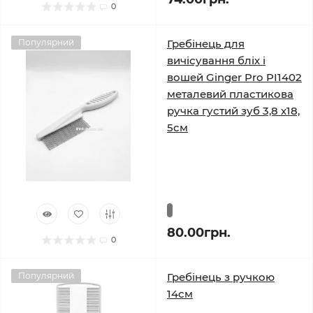
0
Популярний
Гребінець для
вичісування бліх і
вошей Ginger Pro PI1402
металевий пластикова
ручка густий зуб 3,8 х18,
5см
80.00грн.
0
Популярний
Гребінець з ручкою
14см