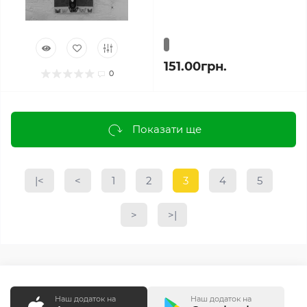
151.00грн.
0
Показати ще
|<
<
1
2
3
4
5
>
>|
Наш додаток на
Наш додаток на