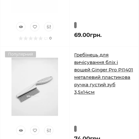
69.00грн.
0
Популярний
Гребінець для
вичісування бліх і
вошей Ginger Pro PI1401
металевий пластикова
ручка густий зуб
3,5х14см
74.00грн.