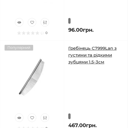
96.00грн.
0
Популярний
Гребінець С7999Lan з
густими та рідкими
зубцями 1.5-3см
467.00грн.