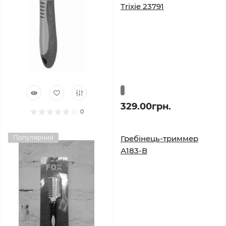
Trixie 23791
329.00грн.
0
Популярний
Гребінець-триммер
А183-В