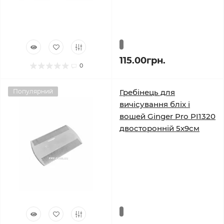
115.00грн.
0
Популярний
Гребінець для
вичісування бліх і
вошей Ginger Pro PI1320
двосторонній 5х9см