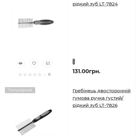
рідкий зуб LT-7824
131.00грн.
0
Популярний
Гребінець двосторонній
гумова ручка густий/
рідкий зуб LT-7826