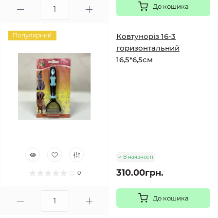
До кошика
Популярний
Ковтуноріз 16-3
горизонтальний
16,5*6,5см
В наявності
310.00грн.
0
До кошика