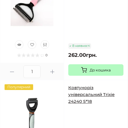
В наявності
262.00грн.
0
До кошика
Популярний
Ковтуноріз
універсальний Trixie
24240 5*18