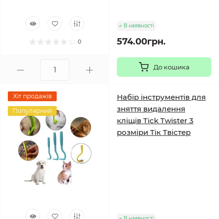
В наявності
574.00грн.
0
До кошика
Хіт продажів
Набір інструментів для
зняття видалення
Популярний
кліщів Tick Twister 3
розміри Тік Твістер
В наявності