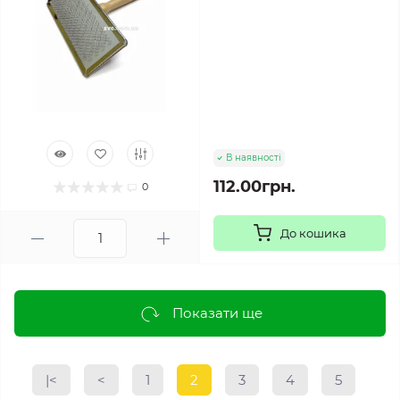
В наявності
112.00грн.
0
До кошика
Показати ще
|<
<
1
2
3
4
5