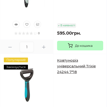
В наявності
595.00грн.
0
До кошика
Популярний
Ковтуноріз
універсальний Trixie
Закінчується
24244 7*18