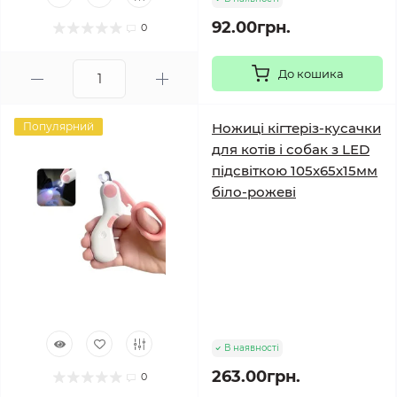
92.00грн.
0
До кошика
Популярний
Ножиці кігтеріз-кусачки
для котів і собак з LED
підсвіткою 105х65х15мм
біло-рожеві
В наявності
263.00грн.
0