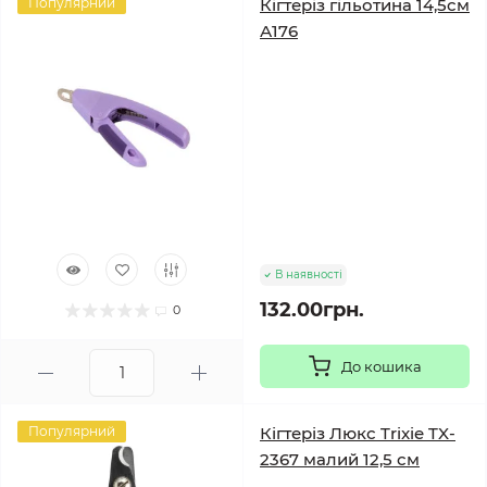
Популярний
Кігтеріз гільотина 14,5см
А176
В наявності
132.00грн.
0
До кошика
Популярний
Кігтеріз Люкс Trixie TX-
2367 малий 12,5 см