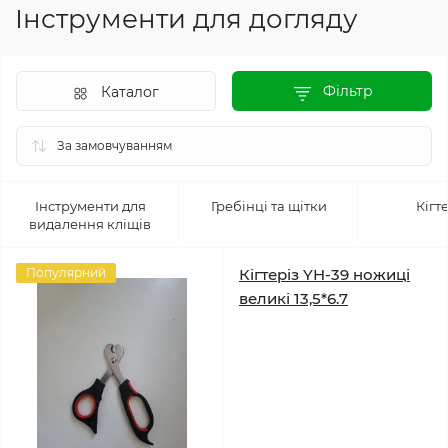
Інструменти для догляду
Фільтр
Каталог
Інструменти для
Гребінці та щітки
Кігт
видалення кліщів
Популярний
Кігтеріз YH-39 ножиці
великі 13,5*6.7