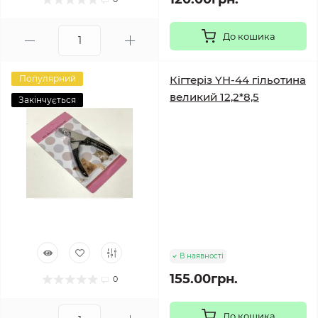
До кошика
Популярний
Кігтеріз YH-44 гільотина
великий 12,2*8,5
Закінчується
В наявності
155.00грн.
0
До кошика