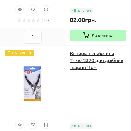
В наявності
82.00грн.
0
До кошика
Популярний
Кігтеріз-гільйотина
Trixie-2370 для дрібних
тварин 11см
В наявності