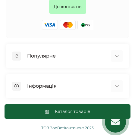
До контактів
Популярне
Собаки
Коти
Інформація
Птахи
Гризуни
Для оптових покупців
Рептилії
Оплата і доставка
Каталог товарів
Сільськогосподарські тварини та птахи
Політика конфіденційності
Риби
Публічна угода
ТОВ ЗооВетКонтинент 2023
Інші