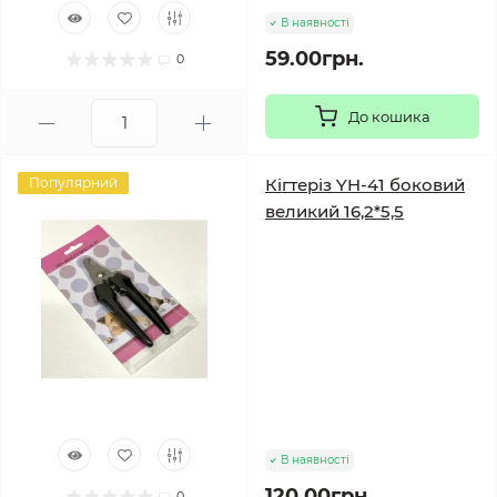
В наявності
59.00грн.
0
До кошика
Популярний
Кігтеріз YH-41 боковий
великий 16,2*5,5
В наявності
120.00грн.
0