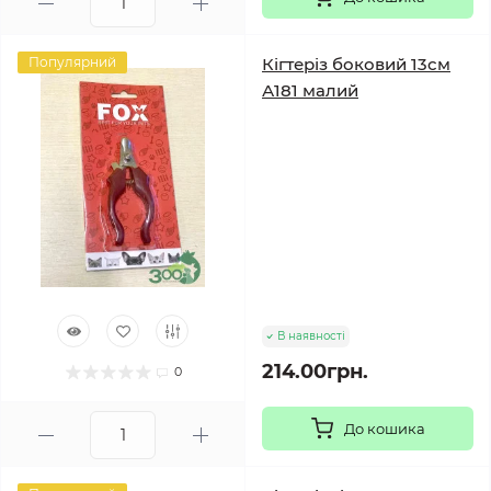
Популярний
Кігтеріз боковий 13см
А181 малий
В наявності
214.00грн.
0
До кошика