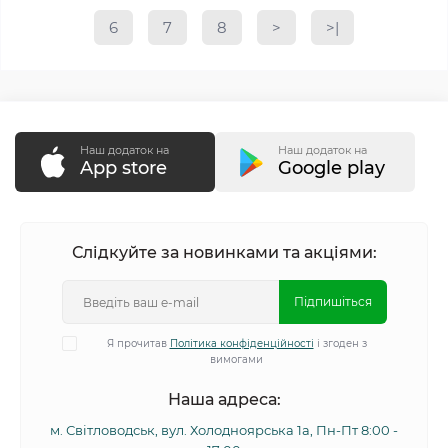
6
7
8
>
>|
Наш додаток на
Наш додаток на
App store
Google play
Слідкуйте за новинками та акціями:
Підпишіться
Я прочитав
Політика конфіденційності
і згоден з
вимогами
Наша адреса:
м. Світловодськ, вул. Холодноярська 1а, Пн-Пт 8:00 -