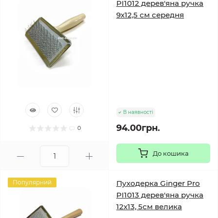
PI1012 дерев'яна ручка
9х12,5 см середня
В наявності
94.00грн.
0
До кошика
Популярний
Пуходерка Ginger Pro
PI1013 дерев'яна ручка
12х13, 5см велика