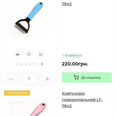
7842
В наявності
220.00грн.
0
До кошика
Популярний
Ковтуноріз
горизонтальний LT-
7843