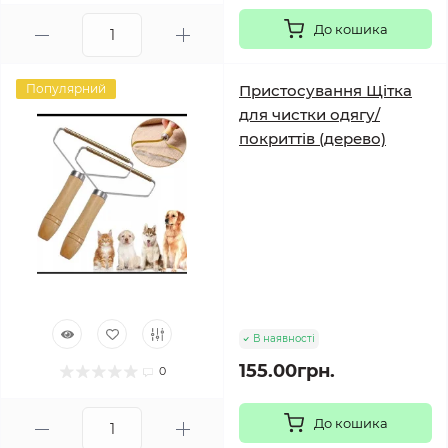
До кошика
Популярний
Пристосування Щітка
для чистки одягу/
покриттів (дерево)
В наявності
155.00грн.
0
До кошика