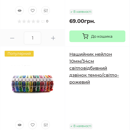
В наявності
69.00грн.
0
До кошика
Популярний
Нашийник нейлон
10мм/34см
світловідбивний
дзвінок темно/світло-
рожевий
В наявності