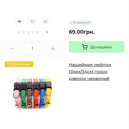
В наявності
69.00грн.
0
До кошика
Популярний
Нашийник нейлон
10мм/34см горох
дзвінок червоний