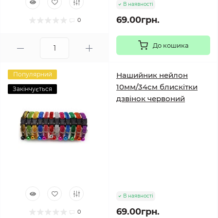
В наявності
69.00грн.
0
До кошика
Популярний
Нашийник нейлон
10мм/34см блискітки
Закінчується
дзвінок червоний
В наявності
69.00грн.
0