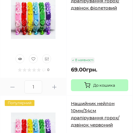
драпірування горох/
дзвінок фіолетовий
В наявності
69.00грн.
0
До кошика
Популярний
Нашийник нейлон
10мм/34см
драпірування горох/
дзвінок червоний