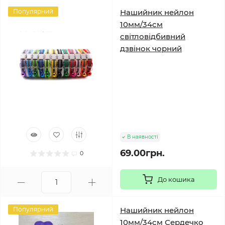
Популярний
Нашийник нейлон
10мм/34см
світловідбивний
дзвінок чорний
В наявності
69.00грн.
0
До кошика
Популярний
Нашийник нейлон
10мм/34см Сердечко