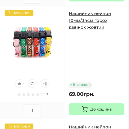
Популярний
Нашийник нейлон
10мм/34см горох
дзвінок жовтий
В наявності
69.00грн.
0
До кошика
Популярний
Нашийник нейлон