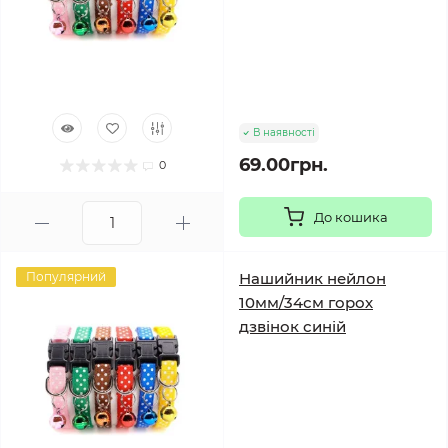
В наявності
69.00грн.
0
До кошика
Популярний
Нашийник нейлон
10мм/34см горох
дзвінок синій