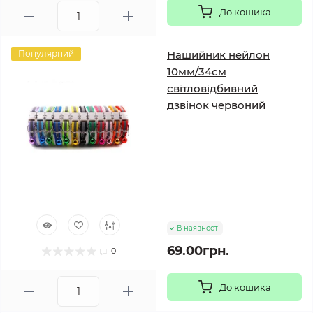
До кошика
Популярний
Нашийник нейлон
10мм/34см
світловідбивний
дзвінок червоний
В наявності
69.00грн.
0
До кошика