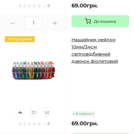
69.00грн.
0
До кошика
Популярний
Нашийник нейлон
10мм/34см
світловідбивний
дзвінок фіолетовий
В наявності
69.00грн.
0