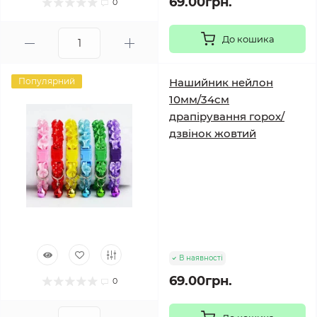
69.00грн.
0
До кошика
Популярний
Нашийник нейлон
10мм/34см
драпірування горох/
дзвінок жовтий
В наявності
69.00грн.
0