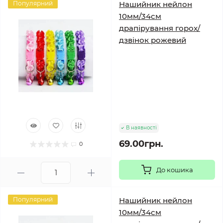
Популярний
Нашийник нейлон
10мм/34см
драпірування горох/
дзвінок рожевий
В наявності
69.00грн.
0
До кошика
Популярний
Нашийник нейлон
10мм/34см