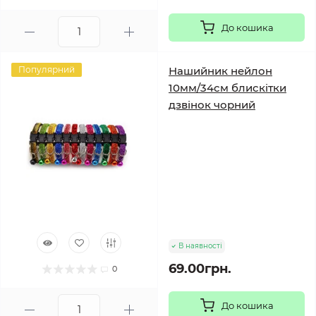
До кошика
Популярний
Нашийник нейлон
10мм/34см блискітки
дзвінок чорний
В наявності
69.00грн.
0
До кошика