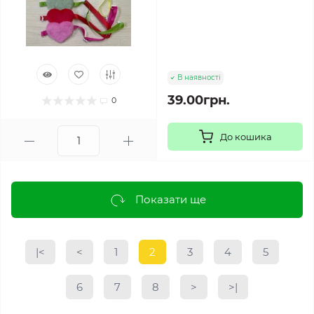
В наявності
39.00грн.
0
До кошика
Показати ще
|<
<
1
2
3
4
5
6
7
8
>
>|