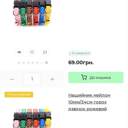
В наявності
69.00грн.
0
До кошика
Популярний
Нашийник нейлон
10мм/34см горох
дзвінок рожевий