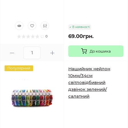
В наявності
69.00грн.
0
До кошика
Популярний
Нашийник нейлон
10мм/34см
світловідбивний
дзвінок зелений/
салатний