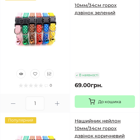
10мм/34см горох
дзвінок зелений
В наявності
69.00грн.
0
До кошика
Популярний
Нашийник нейлон
10мм/34см горох
дзвінок коричневий