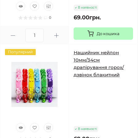
В наявності
69.00грн.
0
До кошика
Популярний
Нашийник нейлон
10мм/34см
драпірування горох/
дзвінок блакитний
В наявності