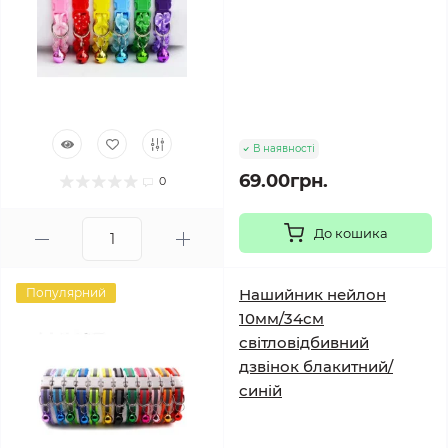
В наявності
69.00грн.
0
До кошика
Популярний
Нашийник нейлон
10мм/34см
світловідбивний
дзвінок блакитний/
синій