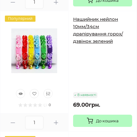
До кошика
Популярний
Нашийник нейлон
10мм/34см
драпірування горох/
дзвінок зелений
В наявності
69.00грн.
0
До кошика