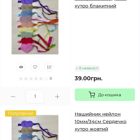
хутро блакитний
В наявності
39.00грн.
0
До кошика
Популярний
Нашийник нейлон
10мм/34см Сердечко
хутро жовтий