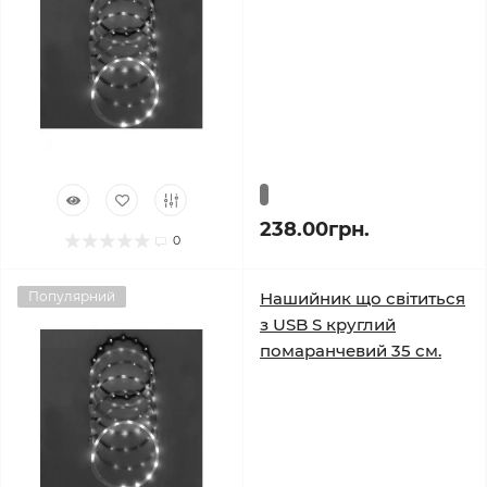
238.00грн.
0
Популярний
Нашийник що світиться
з USB S круглий
помаранчевий 35 см.