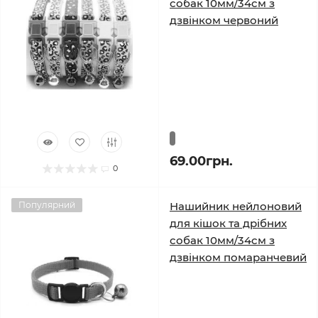
собак 10мм/34см з
дзвінком червоний
69.00грн.
0
Популярний
Нашийник нейлоновий
для кішок та дрібних
собак 10мм/34см з
дзвінком помаранчевий