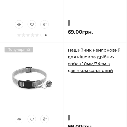
69.00грн.
0
Популярний
Нашийник нейлоновий
для кішок та дрібних
собак 10мм/34см з
дзвінком салатовий
69.00грн.