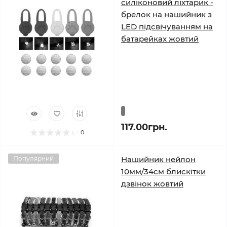
силіконовий ліхтарик -
брелок на нашийник з
LED підсвічуванням на
батарейках жовтий
117.00грн.
0
Популярний
Нашийник нейлон
10мм/34см блискітки
дзвінок жовтий