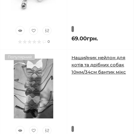
69.00грн.
0
Популярний
Нашийник нейлон для
котів та дрібних собак
10мм/34см бантик мікс