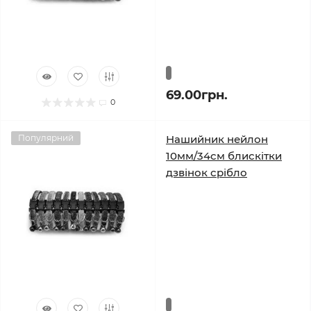
69.00грн.
0
Популярний
Нашийник нейлон
10мм/34см блискітки
дзвінок срібло