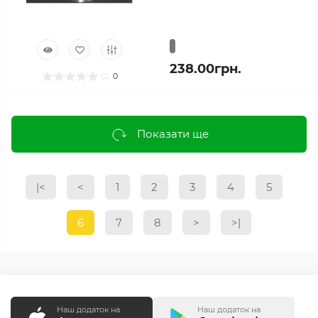
238.00грн.
0
Показати ще
|<
<
1
2
3
4
5
6
7
8
>
>|
Наш додаток на
Наш додаток на