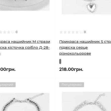
0
0
раса нашийник M стрази
Прикраса нашийник S стр
іска кісточка срібло Д-28-
підвіска серце
м
різнокольорове
.00грн.
218.00грн.
улярний
Популярний