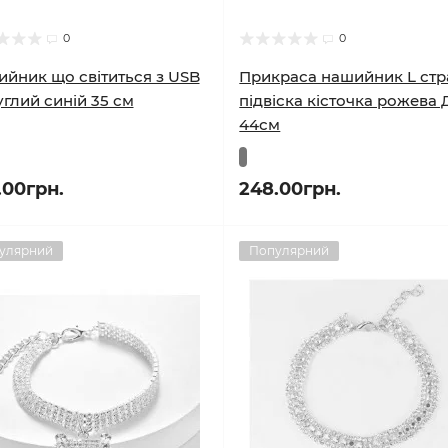
0
0
йник що світиться з USB
Прикраса нашийник L стр
углий синій 35 см
підвіска кісточка рожева 
44см
.00грн.
248.00грн.
улярний
Популярний