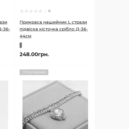
0
ази
Прикраса нашийник L стрази
Д-36-
підвіска кісточка срібло Д-36-
44см
248.00грн.
Популярний