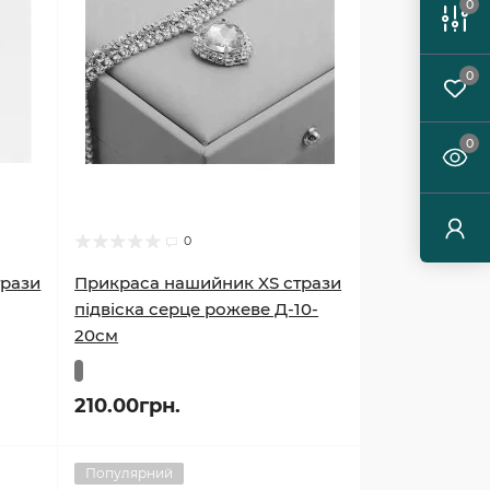
0
0
0
0
трази
Прикраса нашийник XS стрази
підвіска серце рожеве Д-10-
20см
210.00грн.
Популярний