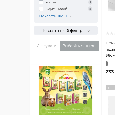
золото
1
коричневий
5
Показати ще 11
Показати ще 6 фільтрів
Прик
Скасувати
Виберіть фільтри
підв
36с
233
Поп