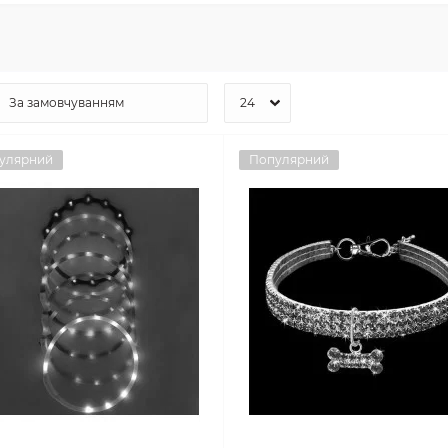
улярний
Популярний