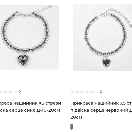
0
0
раса нашийник XS стрази
Прикраса нашийник XS ст
іска серце синє Д-10-20см
підвіска серце червоний Д
20см