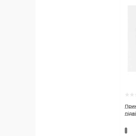
Прик
підв