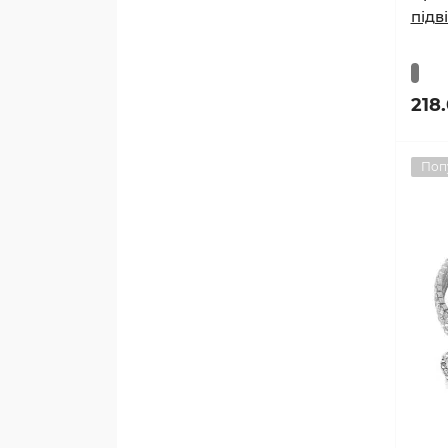
підв
218
Поп