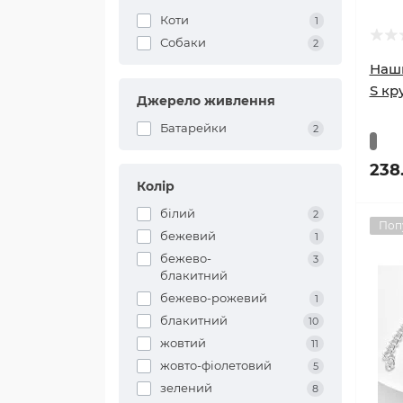
Коти
1
Собаки
2
Наши
S кр
Джерело живлення
Батарейки
2
238
Колір
білий
2
Поп
бежевий
1
бежево-
3
блакитний
бежево-рожевий
1
блакитний
10
жовтий
11
жовто-фіолетовий
5
зелений
8