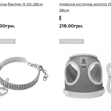
іска бантик Д-20-28см
підвіска кісточка золото Д
28см
.00грн.
218.00грн.
улярний
Популярний