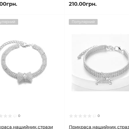
.00грн.
210.00грн.
улярний
Популярний
0
0
раса нашийник стрази
Прикраса нашийник стра