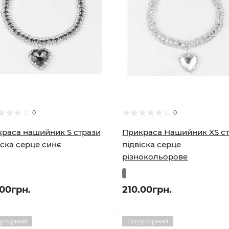
0
0
раса нашийник S стрази
Прикраса Нашийник XS с
іска серце синє
підвіска серце
різнокольорове
.00грн.
210.00грн.
улярний
Популярний