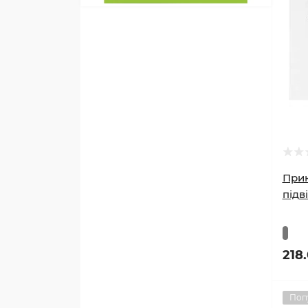
Прик
підв
218
Поп