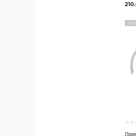
210
Поп
Прик