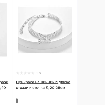
0
рази
Прикраса нашийник підвіска
-10-
стрази кісточка Д-20-28см