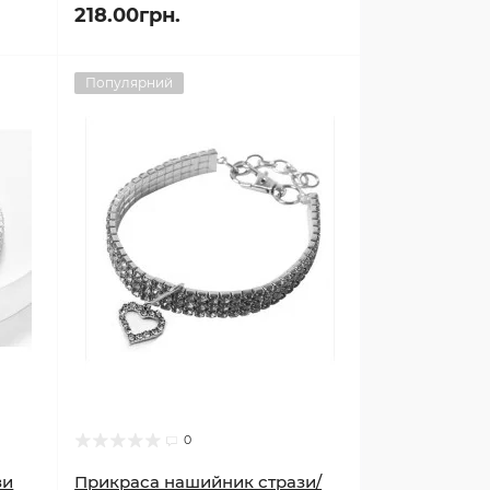
218.00грн.
Популярний
0
зи
Прикраса нашийник стрази/