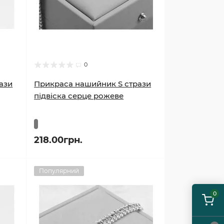
0
ази
Прикраса нашийник S стрази
підвіска серце рожеве
218.00грн.
Популярний
0