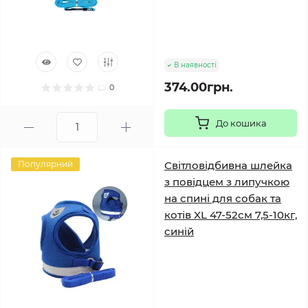
В наявності
374.00грн.
0
До кошика
Популярний
Світловідбивна шлейка
з повідцем з липучкою
на спині для собак та
котів XL 47-52см 7,5-10кг,
синій