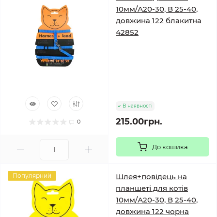
10мм/А20-30, В 25-40,
довжина 122 блакитна
42852
В наявності
215.00грн.
0
До кошика
Популярний
Шлея+повідець на
планшеті для котів
10мм/А20-30, В 25-40,
довжина 122 чорна