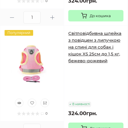
324.00грн.
0
До кошика
Популярний
Світловідбивна шлейка
з повідцем з липучкою
на спині для собак і
кішок XS 25см до 1,5 кг,
бежево-рожевий
В наявності
324.00грн.
0