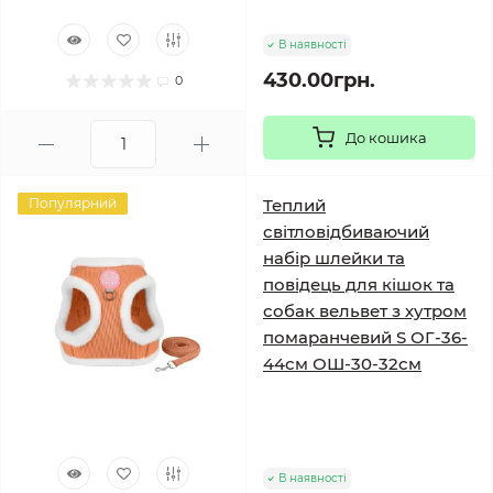
В наявності
430.00грн.
0
До кошика
Популярний
Теплий
світловідбиваючий
набір шлейки та
повідець для кішок та
собак вельвет з хутром
помаранчевий S ОГ-36-
44см ОШ-30-32см
В наявності