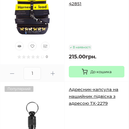
42851
В наявності
215.00грн.
0
До кошика
Популярний
Адресник-капсула на
нашийник підвіска з
адресою TX-2279