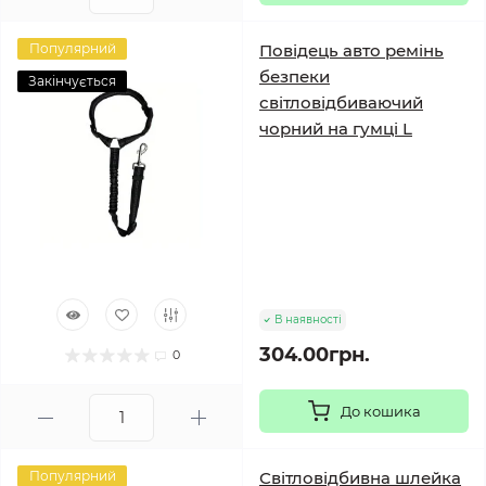
Популярний
Повідець авто ремінь
безпеки
Закінчується
світловідбиваючий
чорний на гумці L
В наявності
304.00грн.
0
До кошика
Популярний
Світловідбивна шлейка