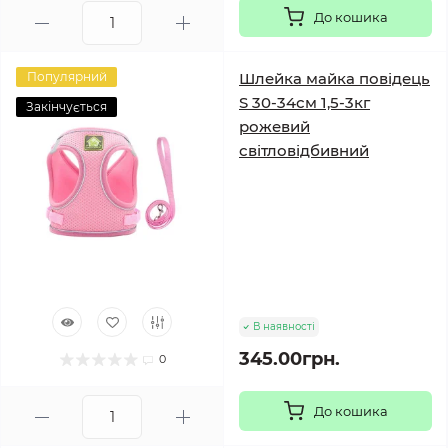
До кошика
Популярний
Шлейка майка повідець
S 30-34см 1,5-3кг
Закінчується
рожевий
світловідбивний
В наявності
345.00грн.
0
До кошика