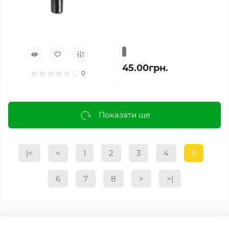
45.00грн.
0
Показати ще
|<
<
1
2
3
4
5
6
7
8
>
>|