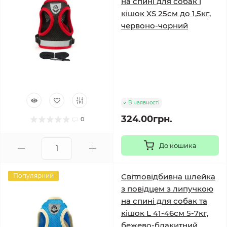
на спині для собак і
кішок XS 25см до 1,5кг,
червоно-чорний
В наявності
324.00грн.
0
До кошика
Популярний
Світловідбивна шлейка
з повідцем з липучкою
на спині для собак та
кішок L 41-46см 5-7кг,
бежево-блакитний