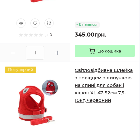
В наявності
345.00грн.
0
До кошика
Популярний
Світловідбивна шлейка
з повідцем з липучкою
на спині для собак і
кішок XL 47-52см 7,5-
10кг, червоний