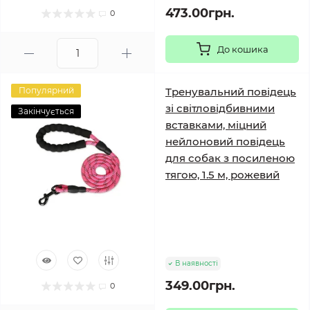
473.00грн.
0
До кошика
Популярний
Тренувальний повідець
зі світловідбивними
Закінчується
вставками, міцний
нейлоновий повідець
для собак з посиленою
тягою, 1.5 м, рожевий
В наявності
349.00грн.
0