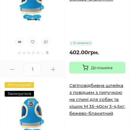
В наявності
402.00грн.
0
До кошика
Популярний
Світловідбивна шлейка
з повідцем з липучкою
Закінчується
на спині для собак та
кішок М 35-40см 3-4,5кг,
бежево-блакитний