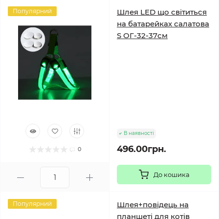
Популярний
Шлея LED що світиться
на батарейках салатова
S ОГ-32-37см
В наявності
496.00грн.
0
До кошика
Популярний
Шлея+повідець на
планшеті для котів