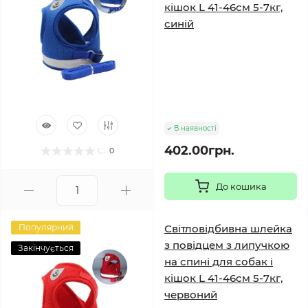
кішок L 41-46см 5-7кг,
синій
В наявності
402.00грн.
0
До кошика
Популярний
Світловідбивна шлейка
з повідцем з липучкою
Закінчується
на спині для собак і
кішок L 41-46см 5-7кг,
червоний