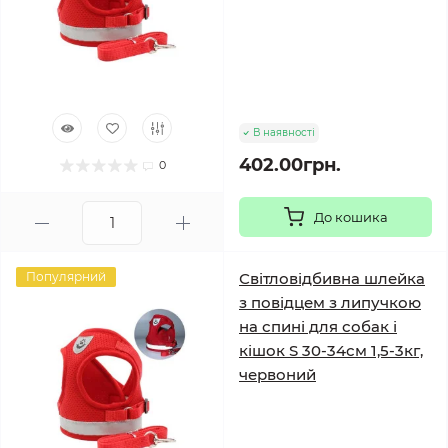
В наявності
402.00грн.
0
До кошика
Популярний
Світловідбивна шлейка
з повідцем з липучкою
на спині для собак і
кішок S 30-34см 1,5-3кг,
червоний