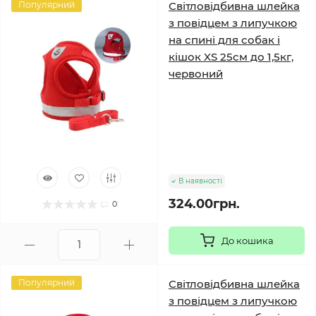
Популярний
Світловідбивна шлейка
з повідцем з липучкою
на спині для собак і
кішок XS 25см до 1,5кг,
червоний
В наявності
324.00грн.
0
До кошика
Популярний
Світловідбивна шлейка
з повідцем з липучкою