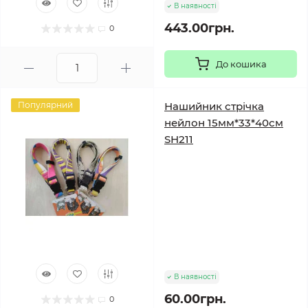
В наявності
443.00грн.
0
До кошика
Популярний
Нашийник стрічка
нейлон 15мм*33*40см
SH211
В наявності
60.00грн.
0