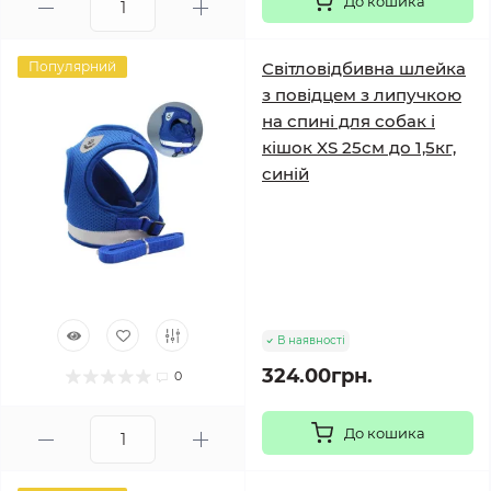
До кошика
Популярний
Світловідбивна шлейка
з повідцем з липучкою
на спині для собак і
кішок XS 25см до 1,5кг,
синій
В наявності
324.00грн.
0
До кошика