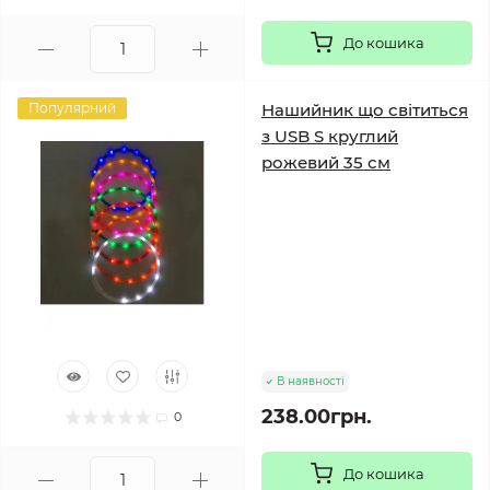
До кошика
Популярний
Нашийник що світиться
з USB S круглий
рожевий 35 см
В наявності
238.00грн.
0
До кошика