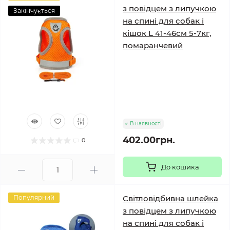
з повідцем з липучкою
Закінчується
на спині для собак і
кішок L 41-46см 5-7кг,
помаранчевий
В наявності
402.00грн.
0
До кошика
Популярний
Світловідбивна шлейка
з повідцем з липучкою
на спині для собак і