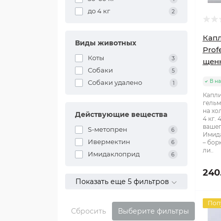
до 4 кг
2
Капл
Виды животных
Prof
Коты
3
щенк
Собаки
5
В н
Собаки удалено
1
Капли
гельм
на хо
Действующие вещества
4 кг.
вашег
S-метопрен
6
Имида
Ивермектин
6
– бор
ли..
Имидаклоприд
6
240
Показать еще 5 фильтров
Поп
Сбросить
Выберите фильтры