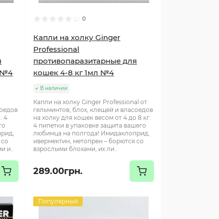
0
Капли на холку Ginger
Professional
я
противопаразитарные для
л №4
кошек 4-8 кг 1мл №4
В наличии
Капли на холку Ginger Professional от
соедов
гельминтов, блох, клещей и власоедов
. 4
на холку для кошек весом от 4 до 8 кг.
го
4 пипетки в упаковке защита вашего
прид,
любимца на полгода! Имидаклоприд,
 со
ивермектин, метопрен – борются со
и и..
взрослыми блохами, их ли..
289.00грн.
Популярный