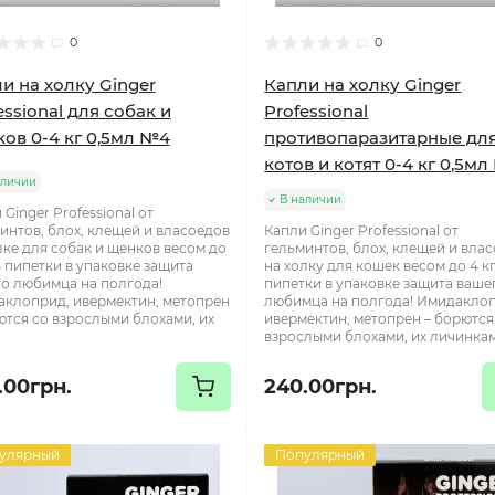
0
0
и на холку Ginger
Капли на холку Ginger
essional для собак и
Professional
ов 0-4 кг 0,5мл №4
противопаразитарные дл
котов и котят 0-4 кг 0,5м
аличии
В наличии
 Ginger Professional от
интов, блох, клещей и власоедов
Капли Ginger Professional от
лке для собак и щенков весом до
гельминтов, блох, клещей и вла
 4 пипетки в упаковке защита
на холку для кошек весом до 4 кг
о любимца на полгода!
пипетки в упаковке защита ваше
клоприд, ивермектин, метопрен
любимца на полгода! Имидакло
ются со взрослыми блохами, их
ивермектин, метопрен – борются
взрослыми блохами, их личинкам
.00грн.
240.00грн.
улярный
Популярный