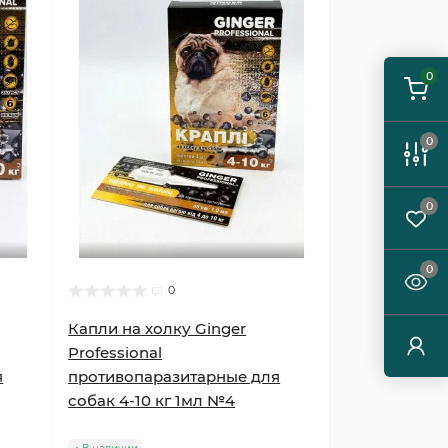
0
0
0
0
0
Капли на холку Ginger
Professional
я
противопаразитарные для
собак 4-10 кг 1мл №4