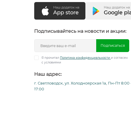
Наш додаток на
Наш додаток на
От
App store
Google pl
Ce
Подписывайтесь на новости и акции:
Пр
фо
Подписаться
Тр
Я прочитал
Политика конфиденциальности
и согласен
с условиями
Пр
Наш адрес:
г. Светловодск, ул. Холодноярская 1а, Пн-Пт 8:00 
17:00