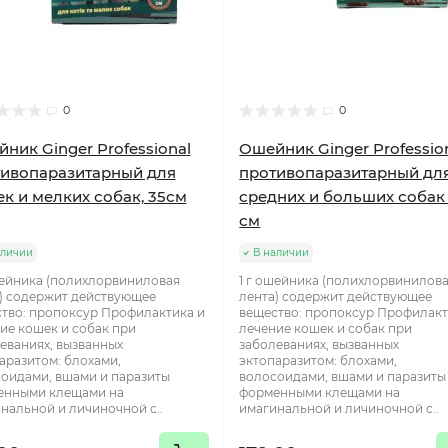
0
0
ник Ginger Professional
Ошейник Ginger Professio
ивопаразитарный для
противопаразитарный дл
к и мелких собак, 35см
средних и больших собак 
см
аличии
В наличии
шейника (полихлорвиниловая
1 г ошейника (полихлорвинилов
) содержит действующее
лента) содержит действующее
тво: пропоксур Профилактика и
вещество: пропоксур Профилакт
ие кошек и собак при
лечение кошек и собак при
еваниях, вызванных
заболеваниях, вызванных
аразитом: блохами,
эктопаразитом: блохами,
оидами, вшами и паразиты
волосоидами, вшами и паразиты
енными клещами на
форменными клещами на
нальной и личиночной с..
имагинальной и личиночной с..