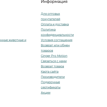
Информация
idae, мошки – Simuliidae, мокрецы –
Для оптовых
ровососущие мухи – Muscidae).
покупателей
Оплата и доставка
, вызванных незрелыми и зрелыми
Политика
синария, имаго Токсаскарис Леонина и
конфиденциальности
енные животные и
Условия соглашения
Возврат или обмен
товаров
4 стадий Dirofilaria immitis).
Ginger Pro Motion
Связаться с нами
Возврат товара
Карта сайта
Производители
Подарочные
сертификаты
Акции