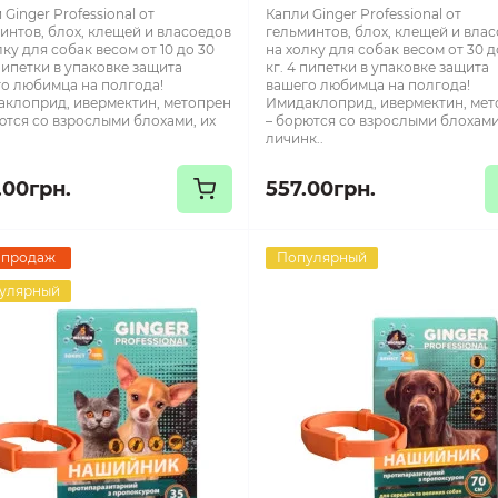
 Ginger Professional от
Капли Ginger Professional от
интов, блох, клещей и власоедов
гельминтов, блох, клещей и вла
лку для собак весом от 10 до 30
на холку для собак весом от 30 д
 пипетки в упаковке защита
кг. 4 пипетки в упаковке защита
о любимца на полгода!
вашего любимца на полгода!
клоприд, ивермектин, метопрен
Имидаклоприд, ивермектин, ме
ются со взрослыми блохами, их
– борются со взрослыми блохами
личинк..
.00грн.
557.00грн.
 продаж
Популярный
улярный