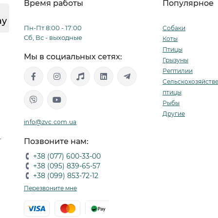
Время работы
Популярное
пугивание кровососущих двукрылых насекомых (гедзи- Taban
ay
Пн-Пт 8:00 - 17:00
Собаки
ratopogonidae, комары – Culicidae, москиты – Psychodidae, к
Сб, Вс - выходные
Коты
Птицы
Мы в социальных сетях:
офилактика и лечение гастроинтестинальных нематодозов
Грызуны
рмами: Тохокара-кати, Анцилостома канинум, Унсинария Ун
Рептилии
ичурис Улпис, Анцилостома ср.
Сельскохозяйств
птицы
Рыбы
офилактика дирофиляриоза (эффективный против личинок L3L
Другие
info@zvc.com.ua
-
Позвоните нам:
+38 (077) 600-33-00
+38 (095) 839-65-57
+38 (099) 853-72-12
Перезвоните мне