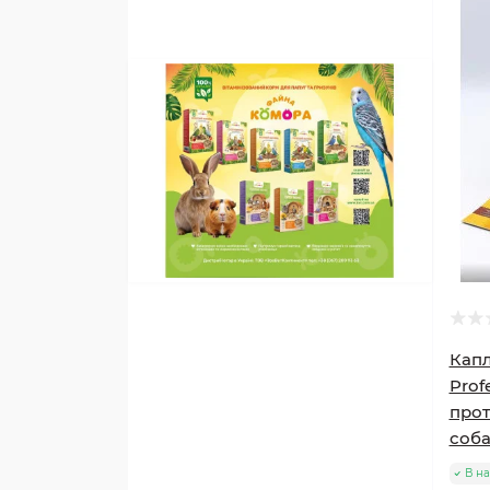
Капл
Prof
прот
соба
В н