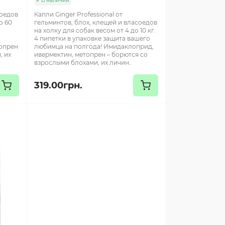
В наличии
соедов
Капли Ginger Professional от
о 60
гельминтов, блох, клещей и власоедов
на холку для собак весом от 4 до 10 кг.
4 пипетки в упаковке защита вашего
топрен
любимца на полгода! Имидаклоприд,
, их
ивермектин, метопрен – борются со
взрослыми блохами, их личин..
319.00грн.