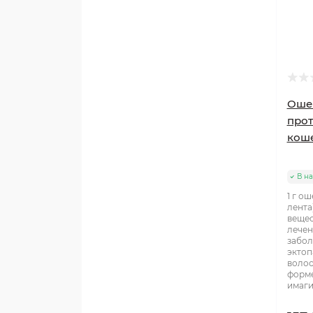
Ошей
прот
коше
В н
1 г о
лента
вещес
лечен
забол
эктоп
волос
форм
имаги