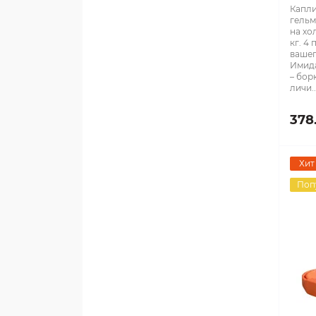
Капли
гельм
на хо
кг. 4
вашег
Имида
– бор
личи..
378
Хит
Поп