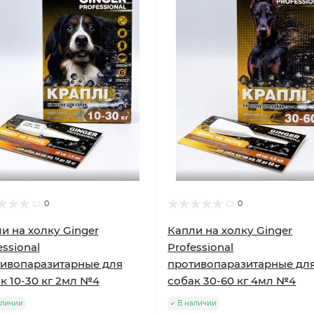
0
0
и на холку Ginger
Капли на холку Ginger
essional
Professional
ивопаразитарные для
противопаразитарные дл
к 10-30 кг 2мл №4
собак 30-60 кг 4мл №4
аличии
В наличии