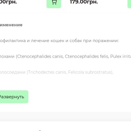
.00грн.
179.00грн.
именение
офилактика и лечение кошек и собак при поражении:
лохами (Ctenocephalides canis, Ctenocephalides felis, Pulex irri
олосоедами (Trichodectes canis, Felicola subrostratus),
аркоптиформными клещами (Otodectes cynotis, Notoedres cati,
Развернуть
тромбидиформными клещами (Demodex spp., Cheyletiella spp
rmacentor spp., Rhipicephalus spp.).
епарат применяется в комплексной терапии аллергическог