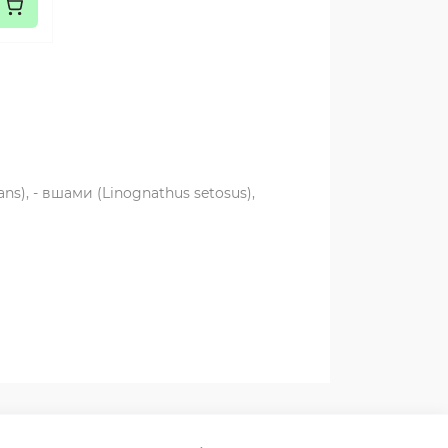
tans), - вшами (Linognathus setosus),
 Sarcoptes canis)
.). - паразиты форменными клещами
о дерматита, вызываемого блохами.