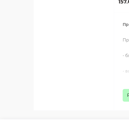
157
Пр
Пр
- б
- в
-с
- 
(De
Пр