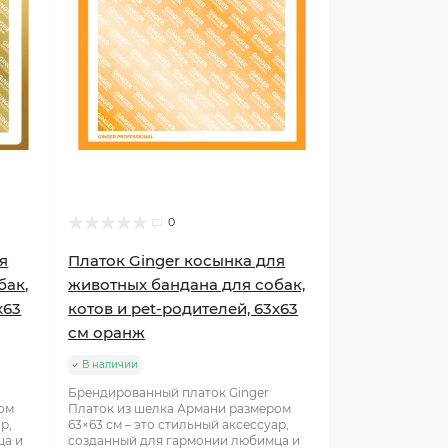
0
я
Платок Ginger косынка для
бак,
животных бандана для собак,
х63
котов и pet-родителей, 63х63
см оранж
В наличии
Брендированный платок Ginger
ом
Платок из шелка Армани размером
р,
63×63 см – это стильный аксессуар,
ца и
созданный для гармонии любимца и