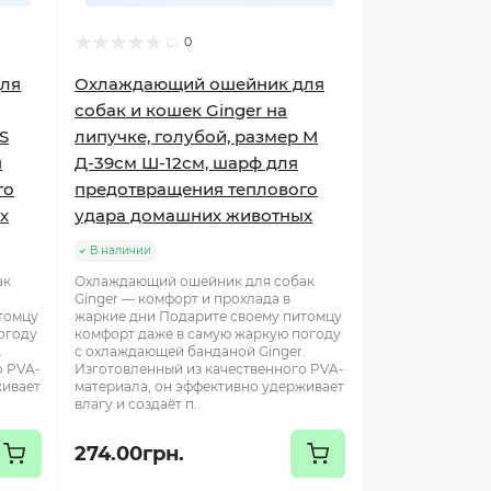
0
ля
Охлаждающий ошейник для
собак и кошек Ginger на
S
липучке, голубой, размер М
я
Д-39см Ш-12см, шарф для
го
предотвращения теплового
х
удара домашних животных
В наличии
ак
Охлаждающий ошейник для собак
Ginger — комфорт и прохлада в
томцу
жаркие дни Подарите своему питомцу
огоду
комфорт даже в самую жаркую погоду
.
с охлаждающей банданой Ginger.
о PVA-
Изготовленный из качественного PVA-
живает
материала, он эффективно удерживает
влагу и создаёт п..
274.00грн.