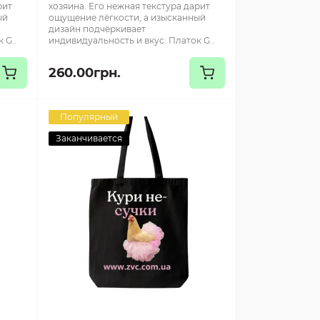
рит
хозяина. Его нежная текстура дарит
ый
ощущение лёгкости, а изысканный
дизайн подчёркивает
 G..
индивидуальность и вкус. Платок G..
260.00грн.
Популярный
Заканчивается