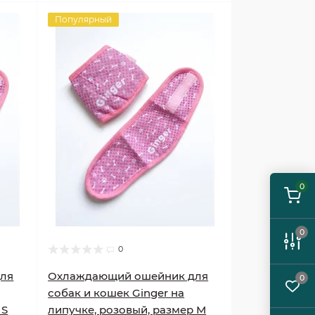
Популярный
0
0
0
ля
Охлаждающий ошейник для
0
собак и кошек Ginger на
 S
липучке, розовый, размер М