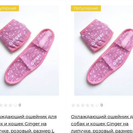
улярный
Популярный
0
0
аждающий ошейник для
Охлаждающий ошейник д
к и кошек Ginger на
собак и кошек Ginger на
чке, розовый, размер L
липучке, розовый, размер