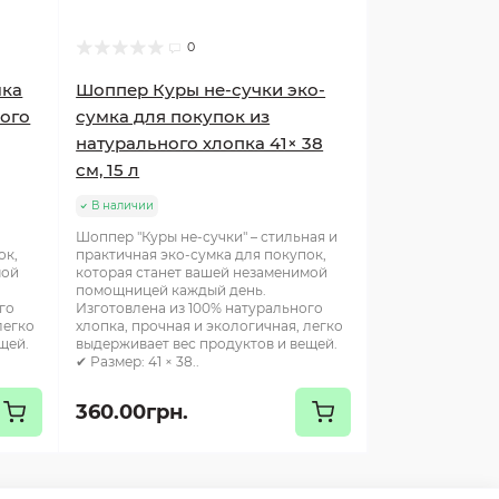
0
мка
Шоппер Куры не-сучки эко-
ного
сумка для покупок из
натурального хлопка 41× 38
см, 15 л
В наличии
Шоппер "Куры не-сучки" – стильная и
ок,
практичная эко-сумка для покупок,
мой
которая станет вашей незаменимой
помощницей каждый день.
го
Изготовлена из 100% натурального
легко
хлопка, прочная и экологичная, легко
щей.
выдерживает вес продуктов и вещей.
✔ Размер: 41 × 38..
360.00грн.