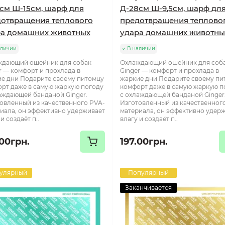
см Ш-15см, шарф для
Д-28см Ш-9,5см, шарф дл
отвращения теплового
предотвращения теплово
ра домашних животных
удара домашних животны
аличии
В наличии
ждающий ошейник для собак
Охлаждающий ошейник для соб
r — комфорт и прохлада в
Ginger — комфорт и прохлада в
е дни Подарите своему питомцу
жаркие дни Подарите своему пи
рт даже в самую жаркую погоду
комфорт даже в самую жаркую п
аждающей банданой Ginger.
с охлаждающей банданой Ginger
овленный из качественного PVA-
Изготовленный из качественног
иала, он эффективно удерживает
материала, он эффективно удер
и создаёт п..
влагу и создаёт п..
.00грн.
197.00грн.
улярный
Популярный
Заканчивается