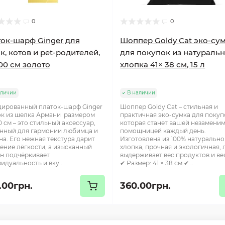
0
0
ок-шарф Ginger для
Шоппер Goldy Cat эко-су
к, котов и pet-родителей,
для покупок из натураль
00 см золото
хлопка 41× 38 см, 15 л
аличии
В наличии
ированный платок-шарф Ginger
Шоппер Goldy Cat – стильная и
к из шелка Армани размером
практичная эко-сумка для покуп
0 см – это стильный аксессуар,
которая станет вашей незамени
нный для гармонии любимца и
помощницей каждый день.
на. Его нежная текстура дарит
Изготовлена из 100% натурально
ние лёгкости, а изысканный
хлопка, прочная и экологичная, 
н подчёркивает
выдерживает вес продуктов и ве
идуальность и вку..
✔ Размер: 41 × 38 см ✔ ..
.00грн.
360.00грн.