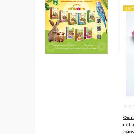
Поп
Охл
соба
липу