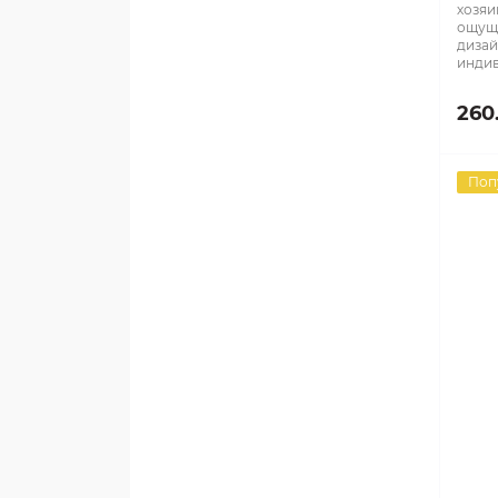
хозяи
ощуще
дизай
индив
260
Поп