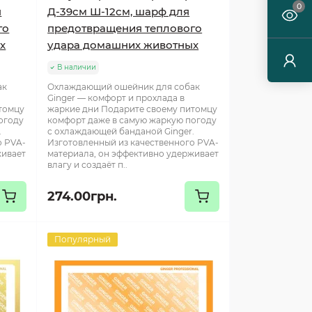
0
я
Д-39см Ш-12см, шарф для
го
предотвращения теплового
х
удара домашних животных
В наличии
ак
Охлаждающий ошейник для собак
Ginger — комфорт и прохлада в
томцу
жаркие дни Подарите своему питомцу
огоду
комфорт даже в самую жаркую погоду
.
с охлаждающей банданой Ginger.
о PVA-
Изготовленный из качественного PVA-
живает
материала, он эффективно удерживает
влагу и создаёт п..
274.00грн.
Популярный