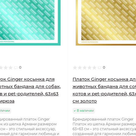
0
0
ок Ginger косынка для
Платок Ginger косынка дл
тных бандана для собак,
животных бандана для со
в и pet-родителей, 63х63
котов и pet-родителей, 63
бирюза
см золото
аличии
В наличии
ированный платок Ginger
Брендированный платок Ginger
к из шелка Армани размером
Платок из шелка Армани размер
 см – это стильный аксессуар,
63×63 см – это стильный аксессуа
нный для гармонии любимца и
созданный для гармонии любим