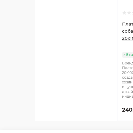
Плат
соба
20х1
В н
Бренд
Плато
20х10
созда
хозяи
ощуще
дизай
индив
240