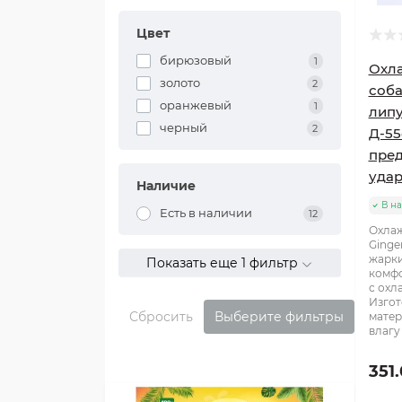
Цвет
бирюзовый
1
Охл
золото
2
соба
оранжевый
1
липу
черный
2
Д-55
пред
уда
Наличие
В н
Есть в наличии
12
Охла
Ginge
жарки
Показать еще 1 фильтр
комфо
с охл
Изгот
Сбросить
Выберите фильтры
матер
влагу 
351