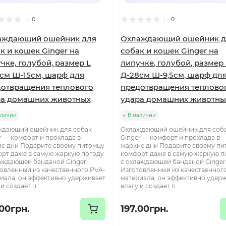
0
0
аждающий ошейник для
Охлаждающий ошейник д
к и кошек Ginger на
собак и кошек Ginger на
чке, голубой, размер L
липучке, голубой, размер 
см Ш-15см, шарф для
Д-28см Ш-9,5см, шарф дл
отвращения теплового
предотвращения теплово
ра домашних животных
удара домашних животны
аличии
В наличии
ждающий ошейник для собак
Охлаждающий ошейник для соб
r — комфорт и прохлада в
Ginger — комфорт и прохлада в
е дни Подарите своему питомцу
жаркие дни Подарите своему пи
рт даже в самую жаркую погоду
комфорт даже в самую жаркую п
аждающей банданой Ginger.
с охлаждающей банданой Ginger
овленный из качественного PVA-
Изготовленный из качественног
иала, он эффективно удерживает
материала, он эффективно удер
и создаёт п..
влагу и создаёт п..
.00грн.
197.00грн.