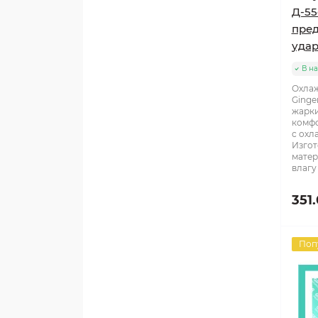
Д-55
пред
уда
В н
Охла
Ginge
жарки
комфо
с охл
Изгот
матер
влагу 
351
Поп