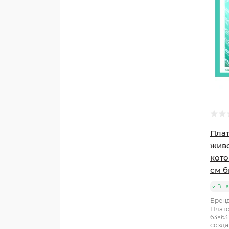
Плат
живо
кото
см 
В н
Бренд
Плато
63×63
созда