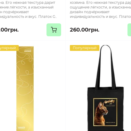
на. Его нежная текстура дарит
хозяина. Его нежная текстура да
ние лёгкости, а изысканный
ощущение лёгкости, а изысканн
н подчёркивает
дизайн подчёркивает
идуальность и вкус. Платок G..
индивидуальность и вкус. Платок
.00грн.
260.00грн.
улярный
Популярный