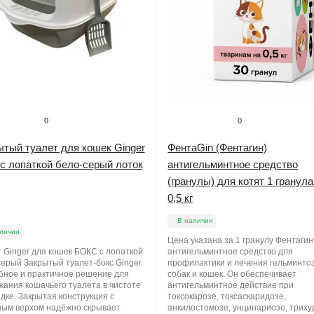
0
0
ытый туалет для кошек Ginger
ФентаGin (Фентагин)
 с лопаткой бело-серый лоток
антигельминтное средство
(гранулы) для котят 1 гранула
0,5 кг
В наличии
личии
Цена указана за 1 гранулу Фентагин
 Ginger для кошек БОКС с лопаткой
антигельминтное средство для
серый Закрытый туалет-бокс Ginger
профилактики и лечения гельминтоз
бное и практичное решение для
собак и кошек. Он обеспечивает
жания кошачьего туалета в чистоте
антигельминтное действие при
дке. Закрытая конструкция с
токсокарозе, токсаскаридозе,
ным верхом надёжно скрывает
анкилостомозе, унцинариозе, триху