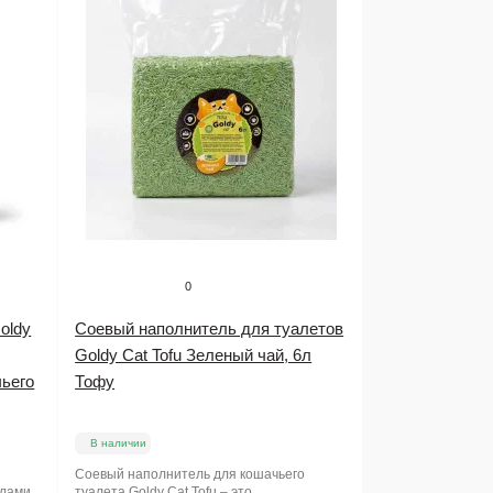
0
oldy
Соевый наполнитель для туалетов
Goldy Cat Tofu Зеленый чай, 6л
чьего
Тофу
В наличии
Соевый наполнитель для кошачьего
улами
туалета Goldy Cat Tofu – это