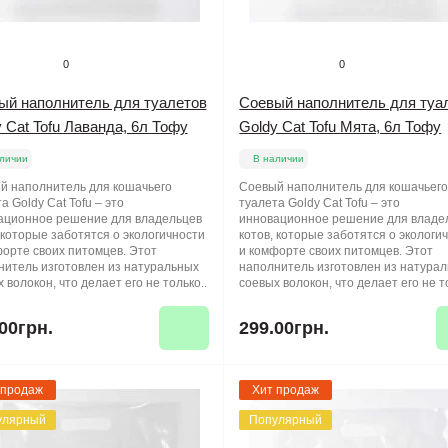
0
0
ый наполнитель для туалетов
Соевый наполнитель для туа
 Cat Tofu Лаванда, 6л Тофу
Goldy Cat Tofu Мята, 6л Тофу
личии
В наличии
й наполнитель для кошачьего
Соевый наполнитель для кошачьег
а Goldy Cat Tofu – это
туалета Goldy Cat Tofu – это
ационное решение для владельцев
инновационное решение для владе
 которые заботятся о экологичности
котов, которые заботятся о экологи
форте своих питомцев. Этот
и комфорте своих питомцев. Этот
нитель изготовлен из натуральных
наполнитель изготовлен из натура
 волокон, что делает его не только..
соевых волокон, что делает его не т
00грн.
299.00грн.
 продаж
Хит продаж
улярный
Популярный