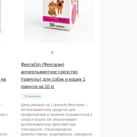
0
ФентаGin (Фентагин)
антигельминтное средство
 на
(гранулы) для собак и кошек 1
гранула на 10 кг
В наличии
 –
Цена указана за 1 гранулу Фентагин –
антигельминтное средство для
ов у
профилактики и лечения гельминтозов у
собак и кошек. Он обеспечивает
антигельминтное действие при
токсокарозе, токсаскаридозе,
розе,
анкилостомозе, унцинариозе, трихурозе,