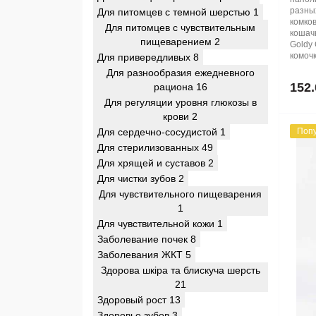
разны
Для питомцев с темной шерстью
1
комко
Для питомцев с чувствительным
кошач
пищеварением
2
Goldy
комочк
Для привередливых
8
Для разнообразия ежедневного
152.
рациона
16
Для регуляции уровня глюкозы в
крови
2
Для сердечно-сосудистой
1
Поп
Для стерилизованных
49
Для хрящей и суставов
2
Для чистки зубов
2
Для чувствительного пищеварения
1
Для чувствительной кожи
1
Заболевание почек
8
Заболевания ЖКТ
5
Здорова шкіра та блискуча шерсть
21
Здоровый рост
13
Здоровье зубов
3