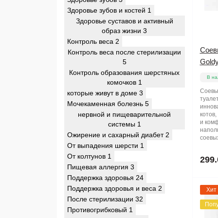
Здоровье зубов и костей
1
Здоровье суставов и активный
образ жизни
3
Контроль веса
2
Соев
Контроль веса после стерилизации
Goldy
5
Контроль образования шерстяных
В на
комочков
1
Соевы
которые живут в доме
3
туалет
Мочекаменная болезнь
5
иннов
нервной и пищеварительной
котов,
и ком
системы
1
напол
Ожирение и сахарный диабет
2
соевых
От выпадения шерсти
1
От колтунов
1
299.
Пищевая аллергия
3
Поддержка здоровья
24
Поддержка здоровья и веса
2
Хит
После стерилизации
32
Поп
Противогрибковый
1