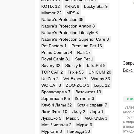
KOTIX
12
KRKA
8
Lucky Star
9
Miamor
22
MPS
4
Nature's Protection
38
Nature's Protection Araton
8
Nature's Protection Lifestyle
6
Nature's Protection Superior Care
3
Pet Factory
1
Premium Pet
16
Prime Comfort
4
Rafi
17
Royal Canin
81
SaniPet
1
Закр
Savory
32
Stuzzy
5
TatraPet
9
Бокс
TOP CAT
2
Trixie
55
UNICUM
20
UniZoo
2
Vet Expert
7
Wanpy
33
WC CAT
3
ZOO-ZOO
3
Барс
12
Бровафарма
7
Ветсинтез
13
Зернятко и К
5
КетБент
3
В на
Клуб 4 Лапы
32
Котячі справи
7
Туалет
Лаки Фокс
10
Лилу
2
Лори
1
бело-
— удо
Лукошко
5
Макс
3
МАРКИЗА
3
содер
Моя Чистюля
2
Мурка
6
и поря
МурКотя
3
Природа
30
откид