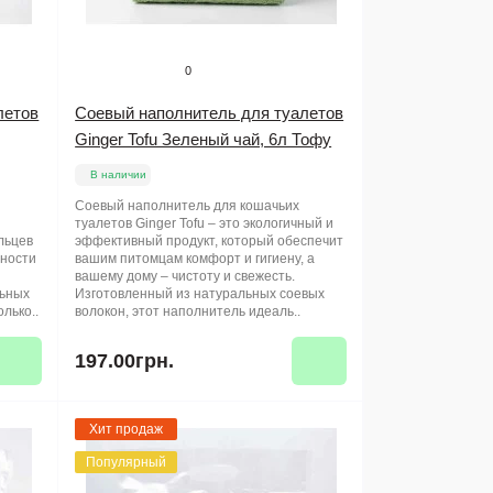
0
летов
Соевый наполнитель для туалетов
Ginger Tofu Зеленый чай, 6л Тофу
В наличии
о
Соевый наполнитель для кошачьих
туалетов Ginger Tofu – это экологичный и
льцев
эффективный продукт, который обеспечит
чности
вашим питомцам комфорт и гигиену, а
вашему дому – чистоту и свежесть.
льных
Изготовленный из натуральных соевых
олько..
волокон, этот наполнитель идеаль..
197.00грн.
Хит продаж
Популярный