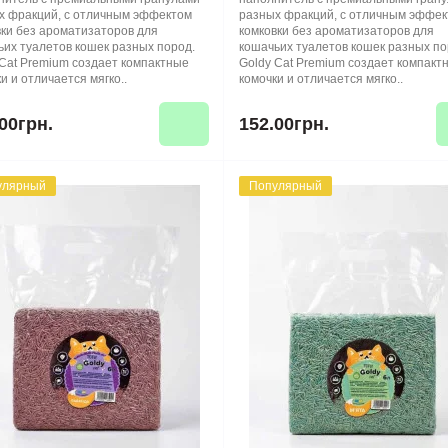
х фракций, с отличным эффектом
разных фракций, с отличным эффе
вки без ароматизаторов для
комковки без ароматизаторов для
ьих туалетов кошек разных пород.
кошачьих туалетов кошек разных по
 Cat Premium создает компактные
Goldy Cat Premium создает компакт
и и отличается мягко..
комочки и отличается мягко..
00грн.
152.00грн.
улярный
Популярный