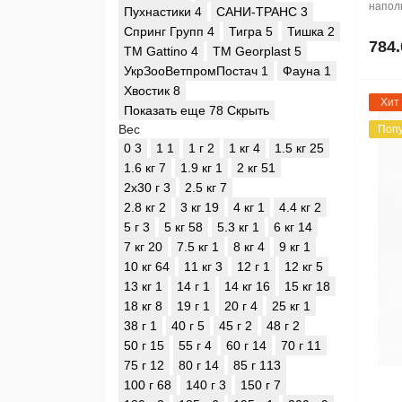
наполн
Пухнастики
4
САНИ-ТРАНС
3
Спринг Групп
4
Тигра
5
Тишка
2
784.
ТМ Gattino
4
ТМ Georplast
5
УкрЗооВетпромПостач
1
Фауна
1
Хвостик
8
Хит
Показать еще 78
Скрыть
Вес
Поп
0
3
1
1
1 г
2
1 кг
4
1.5 кг
25
1.6 кг
7
1.9 кг
1
2 кг
51
2х30 г
3
2.5 кг
7
2.8 кг
2
3 кг
19
4 кг
1
4.4 кг
2
5 г
3
5 кг
58
5.3 кг
1
6 кг
14
7 кг
20
7.5 кг
1
8 кг
4
9 кг
1
10 кг
64
11 кг
3
12 г
1
12 кг
5
13 кг
1
14 г
1
14 кг
16
15 кг
18
18 кг
8
19 г
1
20 г
4
25 кг
1
38 г
1
40 г
5
45 г
2
48 г
2
50 г
15
55 г
4
60 г
14
70 г
11
75 г
12
80 г
14
85 г
113
100 г
68
140 г
3
150 г
7