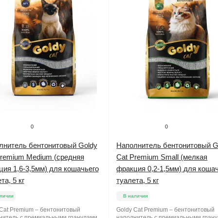
0
0
лнитель бентонитовый Goldy
Наполнитель бентонитовый G
Premium Medium (средняя
Cat Premium Small (мелкая
ия 1,6-3,5мм) для кошачьего
фракция 0,2-1,5мм) для коша
та, 5 кг
туалета, 5 кг
личии
В наличии
 Cat Premium – бентонитовый
Goldy Cat Premium – бентонитовый
нитель с премиальными гранулами
наполнитель с премиальными гран