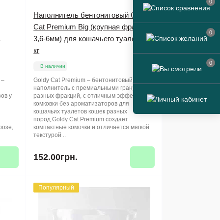
0
Наполнитель бентонитовый Goldy
Cat Premium Big (крупная фракция
0
1
3,6-6мм) для кошачьего туалета, 5
кг
0
В наличии
 –
Goldy Cat Premium – бентонитовый
наполнитель с премиальными гранулами
ов у
разных фракций, с отличным эффектом
комковки без ароматизаторов для
кошачьих туалетов кошек разных
пород.Goldy Cat Premium создает
розе,
компактные комочки и отличается мягкой
текстурой ..
152.00грн.
Популярный