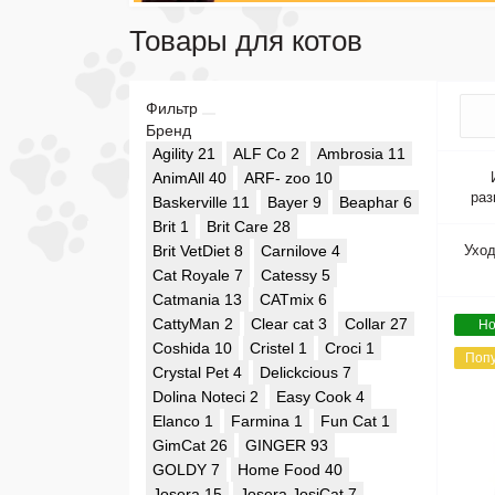
Товары для котов
Фильтр
Бренд
Agility
21
ALF Co
2
Ambrosia
11
AnimAll
40
ARF- zoo
10
раз
Baskerville
11
Bayer
9
Beaphar
6
Brit
1
Brit Care
28
Brit VetDiet
8
Carnilove
4
Уход
Cat Royale
7
Catessy
5
Catmania
13
CATmix
6
CattyMan
2
Clear cat
3
Collar
27
Но
Coshida
10
Cristel
1
Croci
1
Поп
Crystal Pet
4
Delickcious
7
Dolina Noteci
2
Easy Cook
4
Elanco
1
Farmina
1
Fun Cat
1
GimCat
26
GINGER
93
GOLDY
7
Home Food
40
Josera
15
Josera JosiCat
7