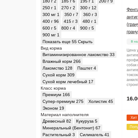
180 г
2
185 г
6
195 г
1
200 г
9
250 г
1
270 г
2
300 г
12
Фента
300 мг
1
350 г
7
360 г
3
анти
400 г
96
415 г
3
480 г
1
(гран
600 г
5
800 г
4
900 г
5
грану
900 мг
1
Показать еще 55
Скрыть
В на
Вид корма
Цена у
Витаминизированное лакомство
33
антиг
профи
Влажный корм
266
собак 
Лакомство
128
Паштет
4
антиг
Сухой корм
309
токсок
анкило
Сухой корм лечебный
17
стронг
Класс корма
Премиум
166
16.0
Супер-премиум
275
Холистик
45
Эконом
19
Материал наполнителя
Хит
Древесный
82
Кукуруза
5
Поп
Минеральный (Бентонит)
67
Растительный
3
Силикагель
41