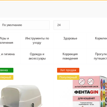
Игры и
Инструменты по
Здоровье
Кормле
влечения
уходу
 и гигиена
Одежда и
Коррекция
Прогулк
аксессуары
поведения
путешес
винка
Хит продаж
улярный
Популярный