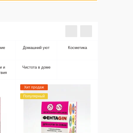
ние
Домашний уют
Косметика
и и
Чистота в доме
твия
Хит продаж
Популярный