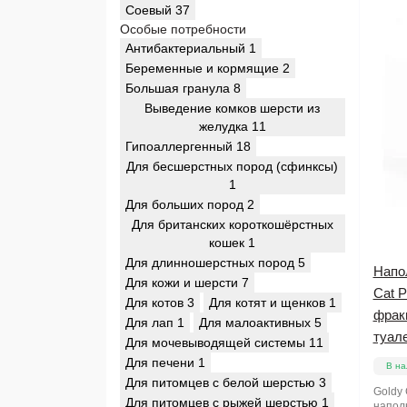
Соевый
37
Особые потребности
Антибактериальный
1
Беременные и кормящие
2
Большая гранула
8
Выведение комков шерсти из
желудка
11
Гипоаллергенный
18
Для бесшерстных пород (сфинксы)
1
Для больших пород
2
Для британских короткошёрстных
кошек
1
Для длинношерстных пород
5
Напо
Для кожи и шерсти
7
Cat 
Для котов
3
Для котят и щенков
1
фракц
Для лап
1
Для малоактивных
5
туале
Для мочевыводящей системы
11
Для печени
1
В на
Для питомцев с белой шерстью
3
Goldy
Для питомцев с рыжей шерстью
1
напол