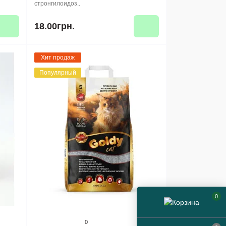
стронгилоидоз..
18.00грн.
Хит продаж
Популярный
0
0