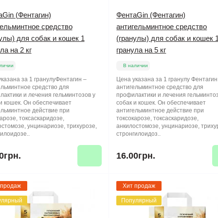
Gin (Фентагин)
ФентаGin (Фентагин)
гельминтное средство
антигельминтное средство
улы) для собак и кошек 1
(гранулы) для собак и кошек 
ла на 2 кг
гранула на 5 кг
личии
В наличии
казана за 1 гранулуФентагин –
Цена указана за 1 гранулу Фентагин
ельминтное средство для
антигельминтное средство для
лактики и лечения гельминтозов у
профилактики и лечения гельминтоз
и кошек. Он обеспечивает
собак и кошек. Он обеспечивает
ельминтное действие при
антигельминтное действие при
арозе, токсаскаридозе,
токсокарозе, токсаскаридозе,
стомозе, унцинариозе, трихурозе,
анкилостомозе, унцинариозе, триху
илоидозе..
стронгилоидоз..
0грн.
16.00грн.
 продаж
Хит продаж
улярный
Популярный