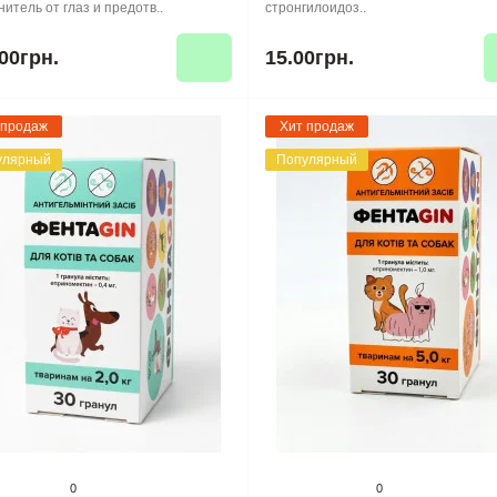
итель от глаз и предотв..
стронгилоидоз..
00грн.
15.00грн.
 продаж
Хит продаж
улярный
Популярный
0
0