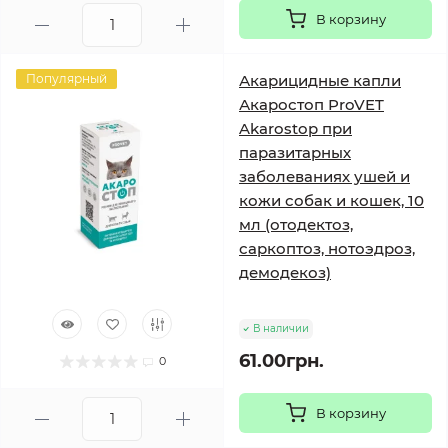
В корзину
Популярный
Акарицидные капли
Акаростоп ProVET
Akarostop при
паразитарных
заболеваниях ушей и
кожи собак и кошек, 10
мл (отодектоз,
саркоптоз, нотоэдроз,
демодекоз)
В наличии
61.00грн.
0
В корзину