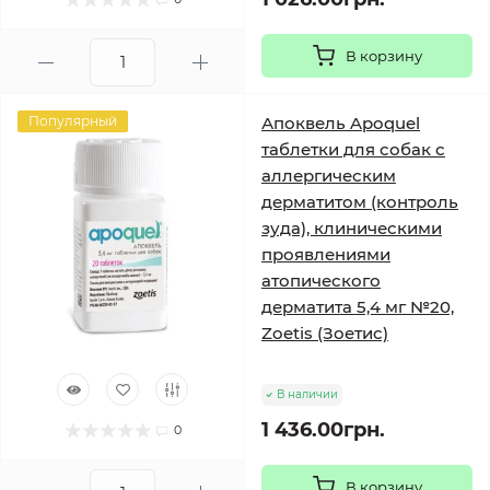
В корзину
Популярный
Апоквель Apoquel
таблетки для собак с
аллергическим
дерматитом (контроль
зуда), клиническими
проявлениями
атопического
дерматита 5,4 мг №20,
Zoetis (Зоетис)
В наличии
1 436.00грн.
0
В корзину