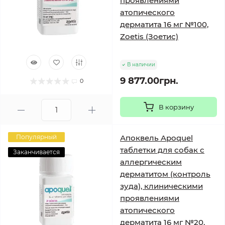
проявлениями
атопического
дерматита 16 мг №100,
Zoetis (Зоетис)
В наличии
9 877.00грн.
0
В корзину
Популярный
Апоквель Apoquel
таблетки для собак с
Заканчивается
аллергическим
дерматитом (контроль
зуда), клиническими
проявлениями
атопического
дерматита 16 мг №20,