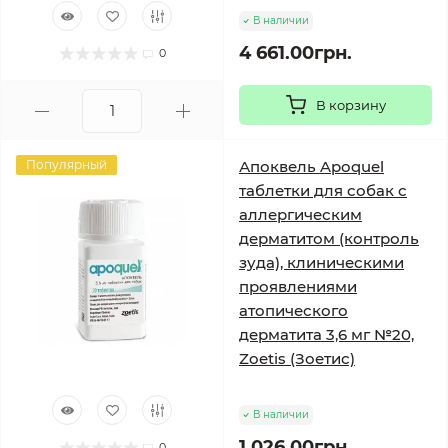
В наличии
4 661.00грн.
0
В корзину
Популярный
Апоквель Apoquel
таблетки для собак с
аллергическим
дерматитом (контроль
зуда), клиническими
проявлениями
атопического
дерматита 3,6 мг №20,
Zoetis (Зоетис)
В наличии
1 026.00грн.
0