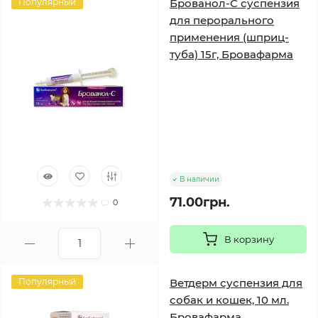
Популярный
Брованол-С суспензия
для перорального
применения (шприц-
туба) 15г, Бровафарма
В наличии
71.00грн.
0
В корзину
Популярный
Ветдерм суспензия для
собак и кошек, 10 мл.
Бровафарма