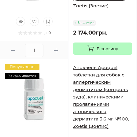
Zoetis (Зоетис)
В наличии
2 174.00грн.
0
В корзину
Популярный
Апоквель Apoquel
таблетки для собак с
Заканчивается
аллергическим
дерматитом (контроль
зуда), клиническими
проявлениями
атопического
дерматита 3,6 мг №100,
Zoetis (Зоетис)