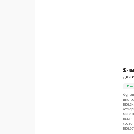
Фурм
для с
В на
Фурми
инстру
предн
отмер
животн
помог
состоя
предо