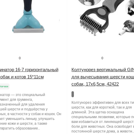
0
0
инатор 16-7 горизонтальный
Колтунорез вертикальный G
обак и котов 15*11см
для вычесывания шерсти кош
собак, 17х6,5см, 42422
личии
натор — это специальный
мент для груминга,
Колтунорез эффективен для всех т
азначенный для удаления
шерсти, как для короткой, так и для
шей шерсти и подшёрстка у
длинной. Эта щетка оснащена
ых, в частности у собак и кошек. Он
специальными лезвиями, которые п
ает уменьшить линьку, улучшить
вам избавиться от линяющей шерст
ние кожи и шерсти, а также
боли для животных. Она освободит 
твратить образование..
постоянной шерсти дома, а животн.