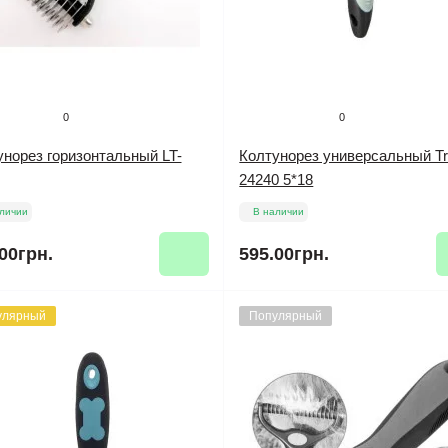
0
0
унорез горизонтальный LT-
Колтунорез универсальный Tri
24240 5*18
личии
В наличии
00грн.
595.00грн.
улярный
Популярный