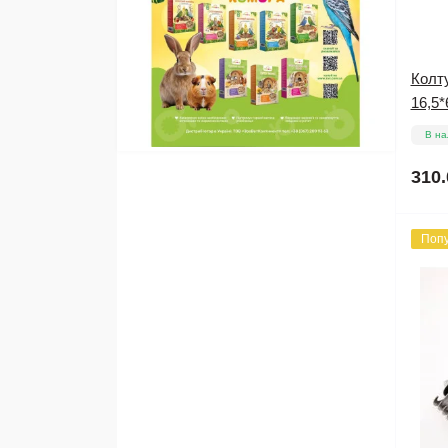
Колт
16,5*
В на
310.
Поп