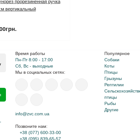
унорез прорезиненная ручка
см вертикальный
00грн.
Время работы
Популярное
Пн-Пт 8:00 - 17:00
Собаки
y
Сб, Вс - выходные
Коты
Мы в социальных сетях:
Птицы
Грызуны
Рептилии
Сельскохозяйств
я
птицы
Рыбы
Другие
info@zvc.com.ua
-
Позвоните нам:
+38 (077) 600-33-00
+38 (095) 839-65-57