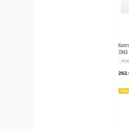
Колт
7843
В на
262.
Поп