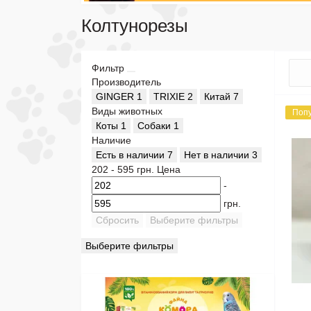
Колтунорезы
Фильтр
Производитель
GINGER
1
TRIXIE
2
Китай
7
Виды животных
Поп
Коты
1
Собаки
1
Наличие
Есть в наличии
7
Нет в наличии
3
202
-
595
грн.
Цена
-
грн.
Сбросить
Выберите фильтры
Выберите фильтры