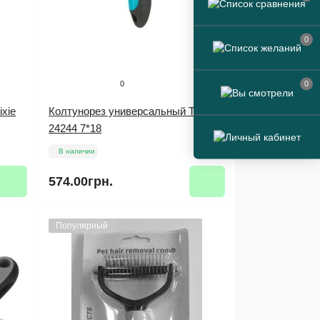
0
0
0
xie
Колтунорез универсальный Trixie
24244 7*18
В наличии
574.00грн.
Популярный