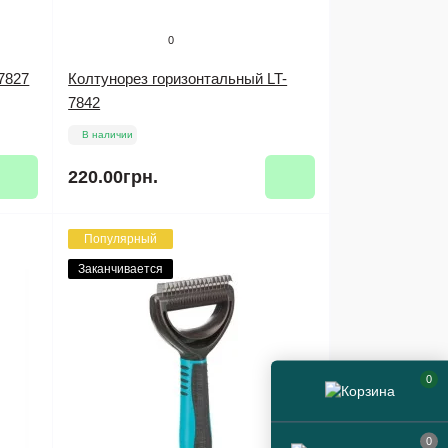
0
7827
Колтунорез горизонтальный LT-
7842
В наличии
220.00грн.
Популярный
Заканчивается
0
0