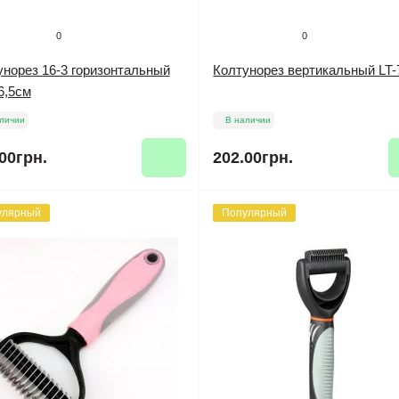
0
0
унорез 16-3 горизонтальный
Колтунорез вертикальный LT-
6,5см
личии
В наличии
00грн.
202.00грн.
улярный
Популярный