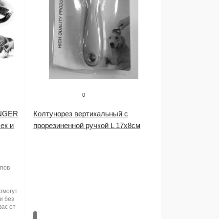
0
INGER
Колтунорез вертикальный с
ек и
прорезиненной ручкой L 17х8см
ипов
омогут
и без
вас от
.