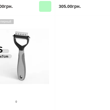
00грн.
305.00грн.
улярный
0