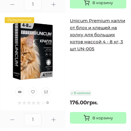
В корзину
Популярный
Unicum Premium капли
от блох и клещей на
холку для больших
котов массой 4 - 8 кг, 3
шт UN-005
В наличии
176.00грн.
0
В корзину