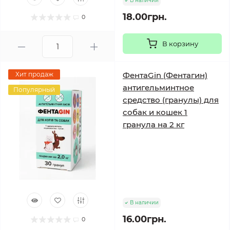
В наличии
18.00грн.
0
В корзину
Хит продаж
ФентаGin (Фентагин)
антигельминтное
Популярный
средство (гранулы) для
собак и кошек 1
гранула на 2 кг
В наличии
16.00грн.
0