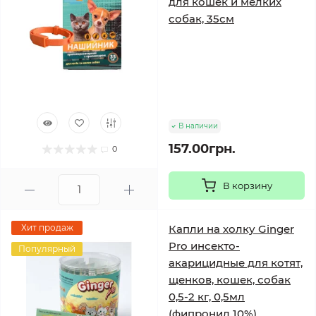
для кошек и мелких
собак, 35см
В наличии
157.00грн.
0
В корзину
Хит продаж
Капли на холку Ginger
Pro инсекто-
Популярный
акарицидные для котят,
щенков, кошек, собак
0,5-2 кг, 0,5мл
(фипронил 10%)