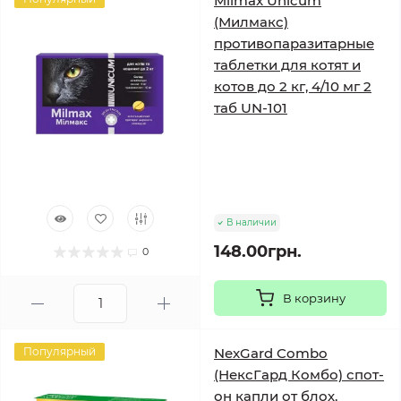
Milmax Unicum
(Милмакс)
противопаразитарные
таблетки для котят и
котов до 2 кг, 4/10 мг 2
таб UN-101
В наличии
148.00грн.
0
В корзину
Популярный
NexGard Combo
(НексГард Комбо) спот-
он капли от блох,