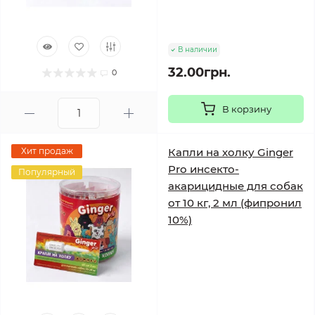
В наличии
32.00грн.
0
В корзину
Хит продаж
Капли на холку Ginger
Pro инсекто-
Популярный
акарицидные для собак
от 10 кг, 2 мл (фипронил
10%)