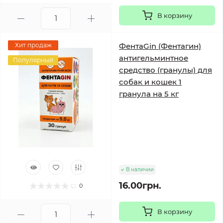
В корзину
Хит продаж
ФентаGin (Фентагин)
антигельминтное
Популярный
средство (гранулы) для
собак и кошек 1
гранула на 5 кг
В наличии
16.00грн.
0
В корзину