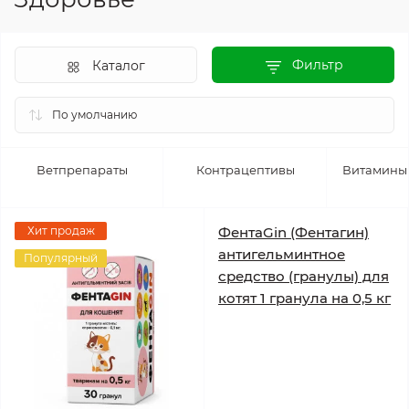
Фильтр
Каталог
Ветпрепараты
Контрацептивы
Витамины 
Хит продаж
ФентаGin (Фентагин)
антигельминтное
Популярный
средство (гранулы) для
котят 1 гранула на 0,5 кг