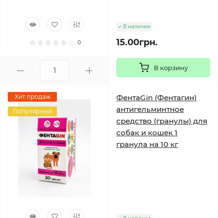
В наличии
15.00грн.
0
В корзину
Хит продаж
ФентаGin (Фентагин)
антигельминтное
Популярный
средство (гранулы) для
собак и кошек 1
гранула на 10 кг