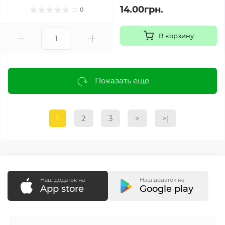
14.00грн.
0
В корзину
Показать еще
1
2
3
>
>|
Наш додаток на
Наш додаток на
App store
Google play