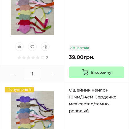
В наличии
39.00грн.
0
В корзину
Популярный
Ошейник нейлон
10мм/34см Сердечко
мех светло/темно
розовый