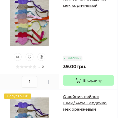
мех коричневый
В наличии
39.00грн.
0
В корзину
Популярный
Ошейник нейлон
10мм/34см Сердечко
мех оранжевый