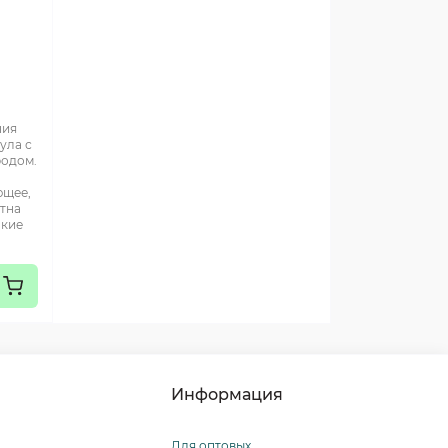
ния
ула с
родом.
ющее,
ятна
акие
Информация
Для оптовых