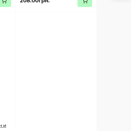
208.00грн.
н и