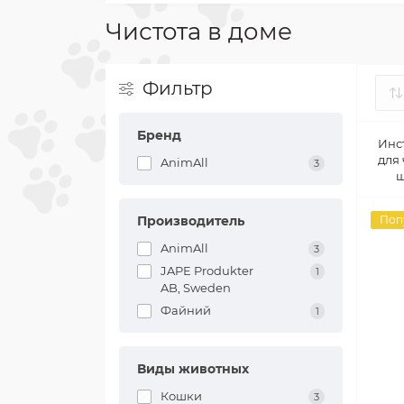
Чистота в доме
Фильтр
Бренд
Инс
для 
AnimAll
3
ш
Производитель
Поп
AnimAll
3
JAPE Produkter
1
AB, Sweden
Файний
1
Виды животных
Кошки
3