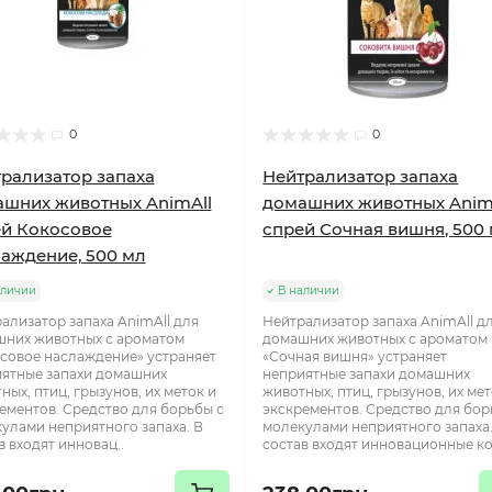
0
0
рализатор запаха
Нейтрализатор запаха
шних животных AnimAll
домашних животных Anim
й Кокосовое
спрей Сочная вишня, 500
аждение, 500 мл
аличии
В наличии
ализатор запаха AnimAll для
Нейтрализатор запаха AnimAll д
них животных с ароматом
домашних животных с ароматом
совое наслаждение» устраняет
«Сочная вишня» устраняет
ятные запахи домашних
неприятные запахи домашних
ных, птиц, грызунов, их меток и
животных, птиц, грызунов, их мет
ементов. Средство для борьбы с
экскрементов. Средство для бор
улами неприятного запаха. В
молекулами неприятного запаха.
в входят инновац..
состав входят инновационные ко