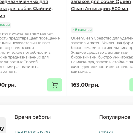
редназначенных для
запахов для собак Queen
ета для собак Файний,
Clean Антигадин, 500 мл
мл
аличии
В наличии
 нет нежелательным меткам!
сть предотвращает посещение
QueenClean Средство для удале
ными нежелательных мест.
запахов и пятен. Усиленная форм
ет справлять свои
биоэнзимами и активным кисло
логические потребности в
Жидкое средство с активными
х не предназначенных для
биоэнзимами, быстро уничтожа
та животных.Способ
не маскируя, запахи и стойкие п
нения: распылить на
жизнедеятельности животных, т
аритель..
как моча, ..
00грн.
163.00грн.
Время работы
Популярное
ay
Пн-Пт 8:00 - 17:00
Собаки