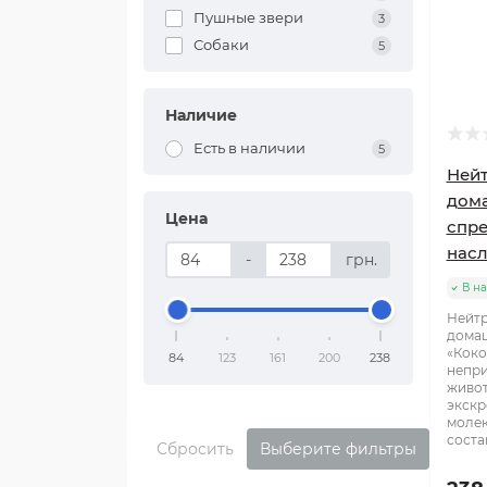
Пушные звери
3
Собаки
5
Наличие
Есть в наличии
5
Нейт
дома
Цена
спре
насл
-
грн.
В н
Нейтр
домаш
«Коко
84
123
161
200
238
непри
живот
экскр
молек
соста
Сбросить
Выберите фильтры