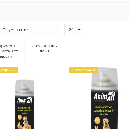
трументы
Средства для
чистки от
дома
ерсти
улярный
Популярный