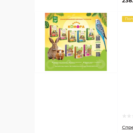
238
Поп
Спре