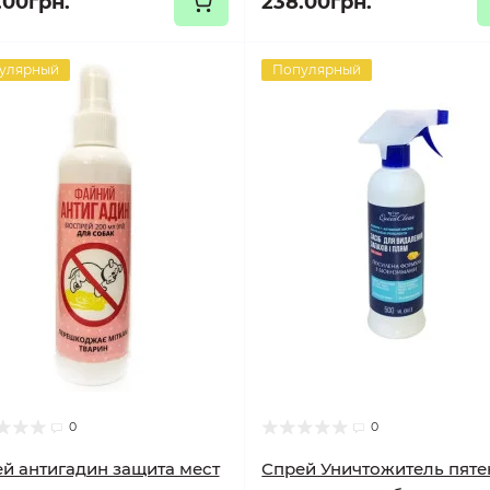
.00грн.
238.00грн.
улярный
Популярный
0
0
й антигадин защита мест
Спрей Уничтожитель пяте