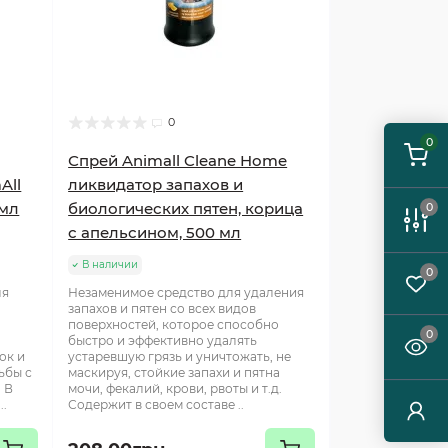
0
0
Спрей Animall Cleane Home
All
ликвидатор запахов и
 мл
биологических пятен, корица
0
с апельсином, 500 мл
В наличии
0
ля
Незаменимое средство для удаления
запахов и пятен со всех видов
поверхностей, которое способно
0
быстро и эффективно удалять
ок и
устаревшую грязь и уничтожать, не
ьбы с
маскируя, стойкие запахи и пятна
 В
мочи, фекалий, крови, рвоты и т.д.
..
Содержит в своем составе ..