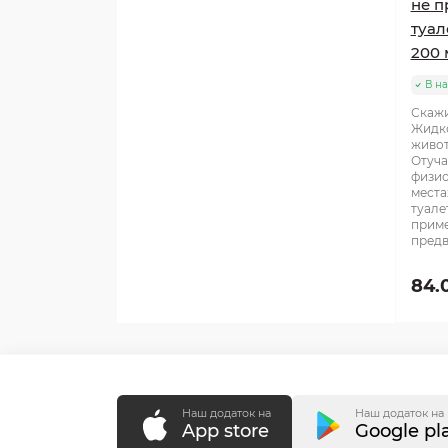
не п
туал
200 
В н
Скажи
Жидко
живот
Отуча
физио
места
туале
приме
предв
84.
Наш додаток на
Наш додаток на
App store
Google pl