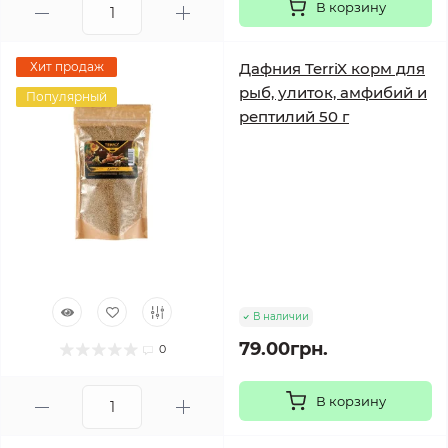
В корзину
Хит продаж
Дафния TerriX корм для
рыб, улиток, амфибий и
Популярный
рептилий 50 г
В наличии
79.00грн.
0
В корзину