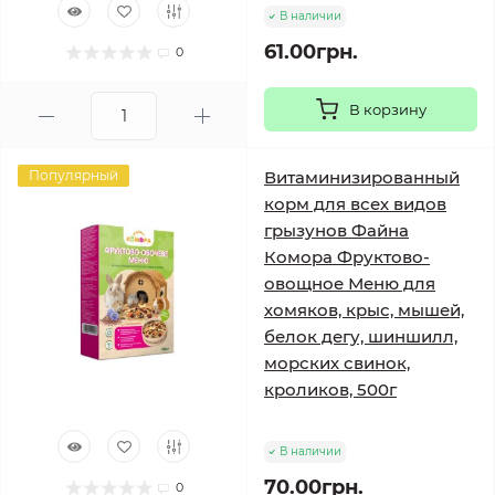
В наличии
61.00грн.
0
В корзину
Популярный
Витаминизированный
корм для всех видов
грызунов Файна
Комора Фруктово-
овощное Меню для
хомяков, крыс, мышей,
белок дегу, шиншилл,
морских свинок,
кроликов, 500г
В наличии
70.00грн.
0