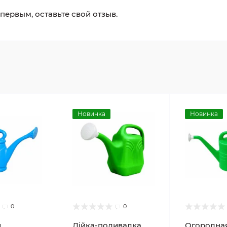
 первым, оставьте свой отзыв.
Новинка
Новинка
0
0
и
Лійка-поливалка
Огородная