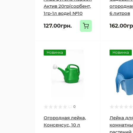
Актив 20гр(сорбент,
огородна
1гр-1л води) №10
6 литров
127.00грн.
162.00гр
Новинка
Новинка
0
Огородная лейка,
Лейка дл
Консенсус, 10 л
комнатны
растений