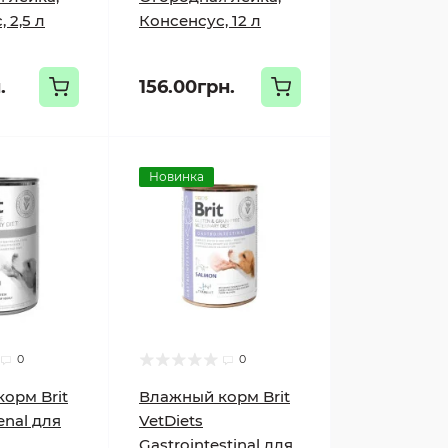
 2,5 л
Консенсус, 12 л
.
156.00грн.
Новинка
0
0
орм Brit
Влажный корм Brit
enal для
VetDiets
Gastrointestinal для