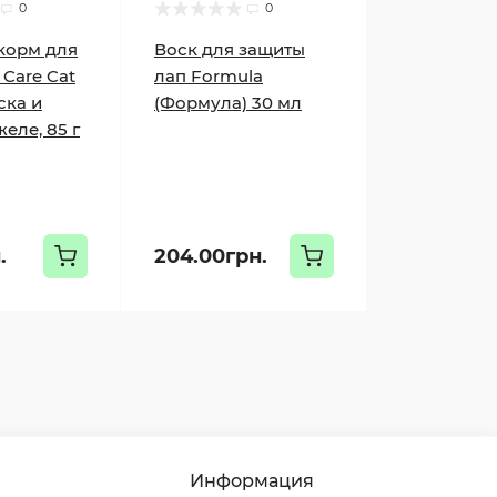
0
0
корм для
Воск для защиты
 Care Cat
лап Formula
ска и
(Формула) 30 мл
еле, 85 г
.
204.00грн.
Информация