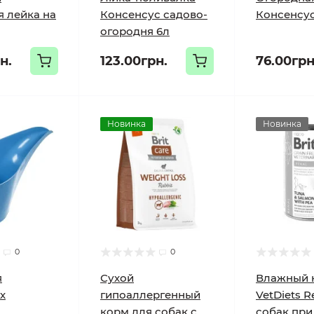
я лейка на
Консенсус садово-
Консенсус,
огородня 6л
н.
123.00грн.
76.00грн
Новинка
Новинка
0
0
я
Сухой
Влажный к
х
гипоаллергенный
VetDiets R
корм для собак с
собак при