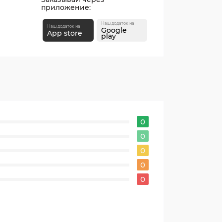
приложение:
Наш додаток на
Наш додаток на
Google
App store
play
0
0
0
0
0