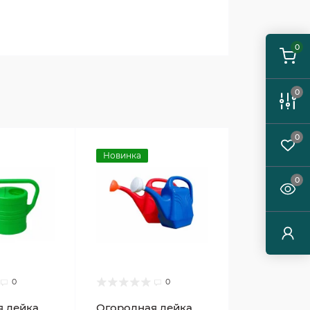
0
0
0
Новинка
0
0
0
 лейка,
Огородная лейка,