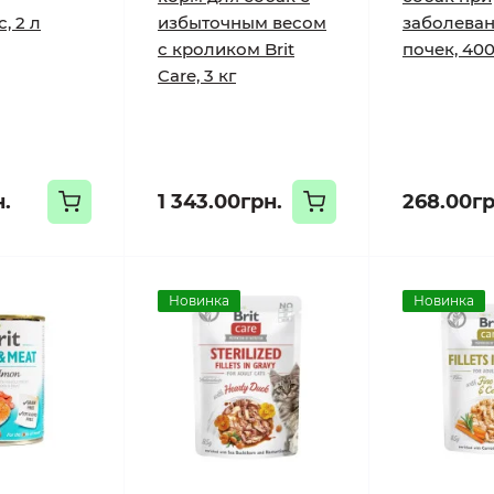
, 2 л
избыточным весом
заболева
с кроликом Brit
почек, 400
Care, 3 кг
н.
1 343.00грн.
268.00гр
Новинка
Новинка