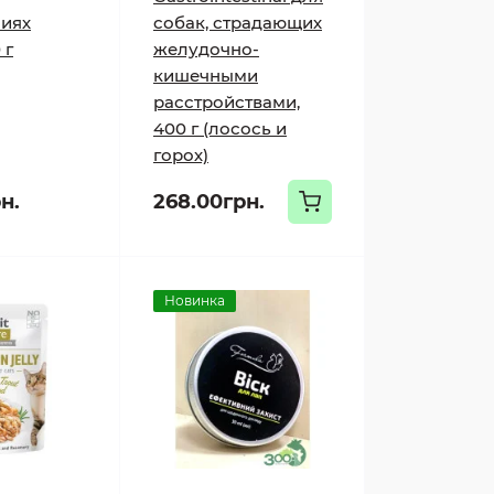
ниях
собак, страдающих
 г
желудочно-
кишечными
расстройствами,
400 г (лосось и
горох)
н.
268.00грн.
Новинка