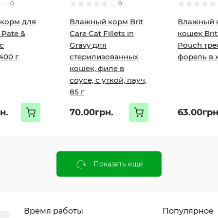
0
0
корм для
Влажный корм Brit
Влажный 
 Pate &
Care Cat Fillets in
кошек Brit
с
Gravy для
Pouch тре
400 г
стерилизованных
форель в ж
кошек, филе в
соусе, с уткой, пауч,
85 г
н.
70.00грн.
63.00грн
Показать еще
Время работы
Популярное