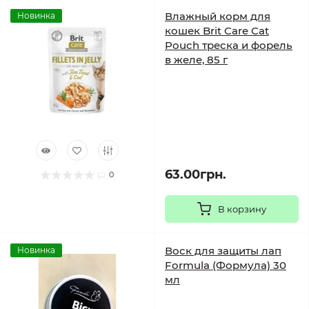
Влажный корм для
Новинка
кошек Brit Care Cat
Pouch треска и форель
в желе, 85 г
63.00грн.
0
В корзину
Воск для защиты лап
Новинка
Formula (Формула) 30
мл