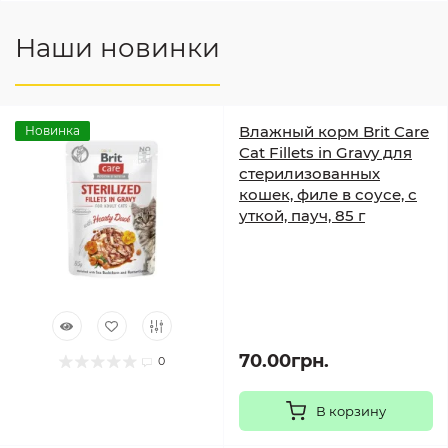
Наши новинки
Влажный корм Brit Care
Новинка
Cat Fillets in Gravy для
стерилизованных
кошек, филе в соусе, с
уткой, пауч, 85 г
70.00грн.
0
В корзину