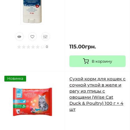
115.00грн.
0
В корзину
Сухой корм для кошек с
Новинка
сочной уткой в желе и
рагу из птицы с
овощами (Wise Cat
Duck & Poultry) 100 г × 4
шт