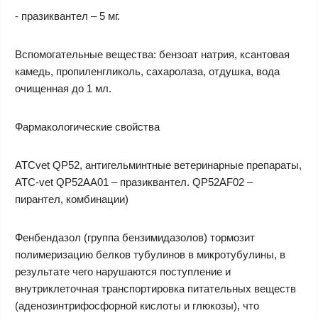
- празиквантел – 5 мг.
Вспомогательные вещества: бензоат натрия, ксантовая
камедь, пропиленгликоль, сахаролаза, отдушка, вода
очищенная до 1 мл.
Фармакологические свойства
ATCvet QP52, антигельминтные ветеринарные препараты,
АТС-vet QP52AA01 – празиквантел. QP52AF02 –
пирантел, комбинации)
Фенбендазол (группа бензимидазолов) тормозит
полимеризацию белков тубулинов в микротубулины, в
результате чего нарушаются поступление и
внутриклеточная транспортировка питательных веществ
(аденозинтрифосфорной кислоты и глюкозы), что