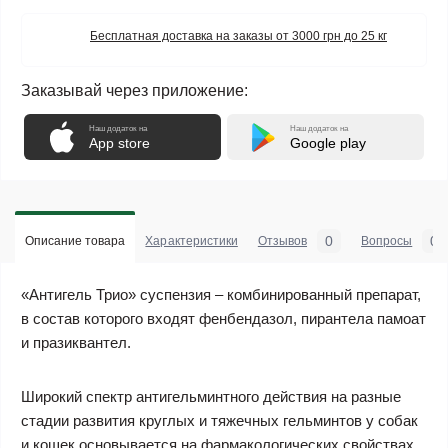
Бесплатная доставка на заказы от 3000 грн до 25 кг
Заказывай через приложение:
Наш додаток на
Наш додаток на
App store
Google play
0
0
Описание товара
Характеристики
Отзывов
Вопросы
«Антигель Трио» суспензия
– комбинированный препарат,
в состав которого входят фенбендазол, пирантела памоат
и празиквантел.
Широкий спектр антигельминтного действия на разные
стадии развития круглых и тяжечных гельминтов у собак
и кошек основывается на фармакологических свойствах