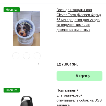
Воск для защиты лап
Новинка
Clever Farm (Клевер Фарм)
65 мл средство для ухода
за подушечками лап
домашних животных
127.00грн.
0
В корзину
Портативный
Новинка
ультразвуковой
отпугиватель собак на USB
зарядке