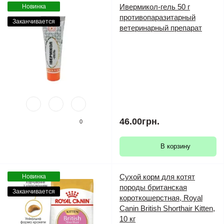
Ивермикол-гель 50 г
Новинка
противопаразитарный
Заканчивается
ветеринарный препарат
46.00грн.
0
В корзину
Сухой корм для котят
Новинка
породы британская
Заканчивается
короткошерстная, Royal
Canin British Shorthair Kitten,
10 кг