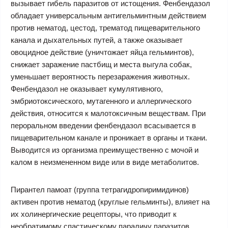
вызывает гибель паразитов от истощения. Фенбендазол
обладает универсальным антигельминтным действием
против нематод, цестод, трематод пищеварительного
канала и дыхательных путей, а также оказывает
овоцидное действие (уничтожает яйца гельминтов),
снижает заражение пастбищ и места выгула собак,
уменьшает вероятность перезаражения животных.
Фенбендазол не оказывает кумулятивного,
эмбриотоксического, мутагенного и аллергического
действия, относится к малотоксичным веществам. При
пероральном введении фенбендазол всасывается в
пищеварительном канале и проникает в органы и ткани.
Выводится из организма преимущественно с мочой и
калом в неизмененном виде или в виде метаболитов.
Пирантел памоат (группа тетрагидропиримидинов)
активен против нематод (круглые гельминты), влияет на
их холинергические рецепторы, что приводит к
необратимому спастическому параличу паразитов.