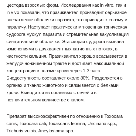
цестода взрослых форм. Исследования как in vitro, так и
in vivo показали, что празиквантел производит серьезное
впечатление оболочки паразита, что приводит к спазму и
параличу. Наступает практически мгновенная тоническая
судорога мускул паразита и стремительная вакуолизация
синцитиальной оболочки. Эта скорая судорога вызвана
изменениями в двухвалентных катионных потоках, в
частности кальция. Празиквантел хорошо всасывается в
желудочно-кишечном тракте и достигает максимальной
концентрации в плазме крови через 1-3 часа.
Биодоступность составляет около 80%. Разделяется в
органах и тканях животного и связывается с белками
крови. Выводится из организма с сечей и в
незначительном количестве с калом.
Препарат высокоэффективен по отношению к Toxocara
canis, Toxocara cati, Toxascaris leonina, Uncinaria spp.,
Trichuris vulpis, Ancylostoma spp.