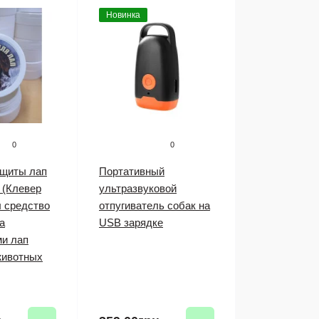
Новинка
0
0
ащиты лап
Портативный
 (Клевер
ультразвуковой
л средство
отпугиватель собак на
а
USB зарядке
и лап
животных