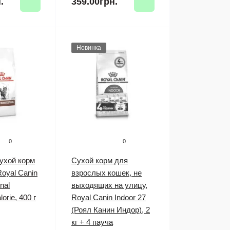
.
359.00грн.
Новинка
0
0
ухой корм
Сухой корм для
oyal Canin
взрослых кошек, не
nal
выходящих на улицу,
orie, 400 г
Royal Canin Indoor 27
(Роял Канин Индор), 2
кг + 4 пауча