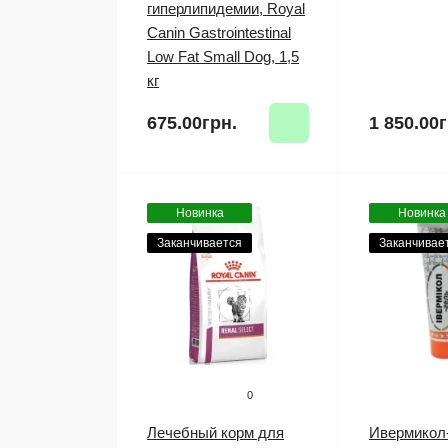
гиперлипидемии, Royal
Canin Gastrointestinal
Low Fat Small Dog, 1,5
кг
675.00грн.
1 850.00г
Новинка
Новинка
Заканчивается
Заканчивае
0
Лечебный корм для
Ивермикол-