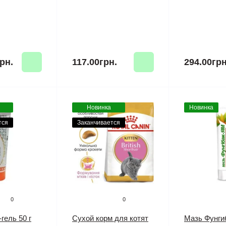
рн.
117.00грн.
294.00грн
Новинка
Новинка
тся
Заканчивается
0
0
гель 50 г
Сухой корм для котят
Мазь Фунгиб