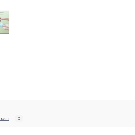
росы
0