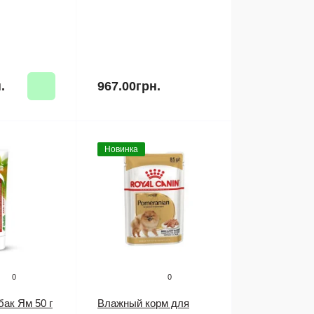
.
967.00грн.
Новинка
0
0
ак Ям 50 г
Влажный корм для