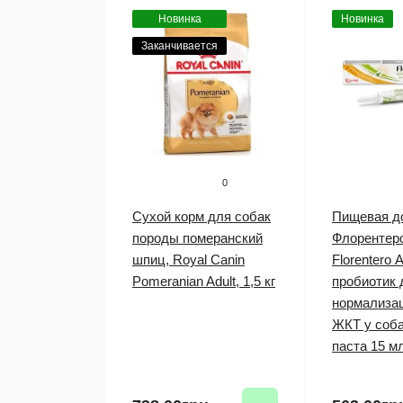
Новинка
Новинка
Заканчивается
0
Сухой корм для собак
Пищевая д
породы померанский
Флорентеро
шпиц, Royal Canin
Florentero 
Pomeranian Adult, 1,5 кг
пробиотик 
нормализа
ЖКТ у соба
паста 15 м