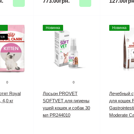
н.
773.00грн.
127.00грн
Новинка
Новинка
тся
0
0
отят Royal
Лосьон PROVET
Лечебный с
, 4,0 кг
SOFTVET для гигиены
для кошек R
ушей кошек и собак 30
Gastrointesti
мл PR244010
Moderate Cal