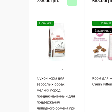
738.00грн.
563.00гр
Новинка
Новинка
Заканчивае
0
Сухой корм для
Корм для к
взрослых собак
Canin Kitten
мелких пород,
предназначенный для
поддержания
липидного обмена при