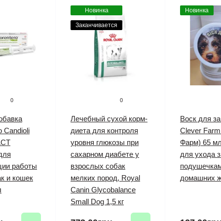
Новинка
Новинка
Заканчивается
0
0
обавка
Лечебный сухой корм-
Воск для з
 Candioli
диета для контроля
Clever Farm
АСТ
уровня глюкозы при
Фарм) 65 м
для
сахарном диабете у
для ухода з
ции работы
взрослых собак
подушечкам
к и кошек
мелких пород, Royal
домашних 
л
Canin Glycobalance
Small Dog 1,5 кг