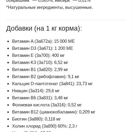
боярышник* — 0,065%, имбирь* — 0,01%
*Натуральные ингредиенты, высушенные.
Добавки (на 1 кг корма):
Витамин A (3a672a): 15 000 МЕ
Витамин D3 (3a671): 1 200 МЕ
Витамин E (3a700): 400 мг
Витамин K3 (3a710): 6,52 мг
Витамин B1 (3a820): 2,99 мг
Витамин B2 (рибофлавин): 9,1 мг
Кальция D-пантотенат (3a841): 23,73 мг
Ниацин (3a314): 29,6 мг
Витамин B6 (3a831): 3,48 мг
Фолиевая кислота (3a316): 0,52 мг
Витамин B12 (цианокобаламин): 0,209 мг
Биотин (3a880): 0,118 мг
Холин хлорид (3a890) 60%: 2,3 г