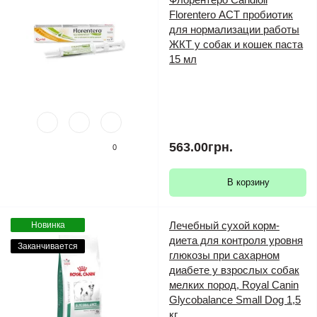
Florentero АСТ пробиотик
для нормализации работы
ЖКТ у собак и кошек паста
15 мл
563.00грн.
0
В корзину
Лечебный сухой корм-
Новинка
диета для контроля уровня
Заканчивается
глюкозы при сахарном
диабете у взрослых собак
мелких пород, Royal Canin
Glycobalance Small Dog 1,5
кг