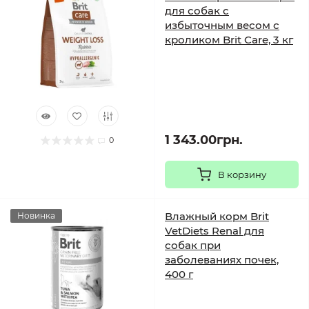
для собак с
избыточным весом с
кроликом Brit Care, 3 кг
1 343.00грн.
0
В корзину
Влажный корм Brit
Новинка
VetDiets Renal для
собак при
заболеваниях почек,
400 г