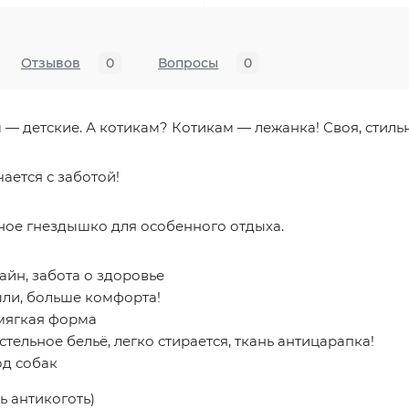
Отзывов
0
Вопросы
0
— детские. А котикам? Котикам — лежанка! Своя, стильн
ается с заботой!
ое гнездышко для особенного отдыха.
айн, забота о здоровье
ли, больше комфорта!
 мягкая форма
тельное бельё, легко стирается, ткань антицарапка!
од собак
ь антикоготь)