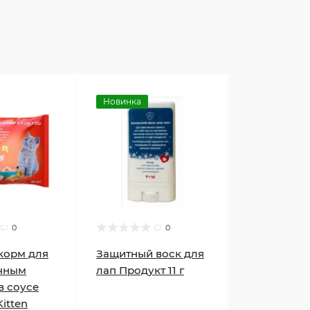
Новинка
0
0
корм для
Защитный воск для
очным
лап Продукт 11 г
в соусе
Kitten