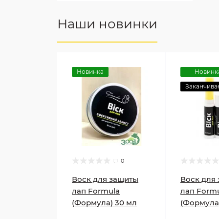
Наши новинки
Новинка
Новинк
Заканчива
0
Воск для защиты
Воск для
лап Formula
лап Form
(Формула) 30 мл
(Формула