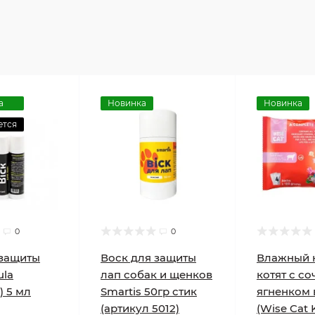
а
Новинка
Новинка
ется
0
0
 защиты
Воск для защиты
Влажный 
ula
лап собак и щенков
котят с с
) 5 мл
Smartis 50гр стик
ягненком 
(артикул 5012)
(Wise Cat 