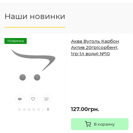
Наши новинки
Аква Вуголь Карбон
Новинка
Актив 20гр(сорбент,
1гр-1л води) №10
127.00грн.
0
В корзину