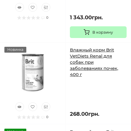
1 343.00грн.
0
В корзину
Влажный корм Brit
Новинка
VetDiets Renal для
собак при
заболеваниях почек,
400 г
268.00грн.
0