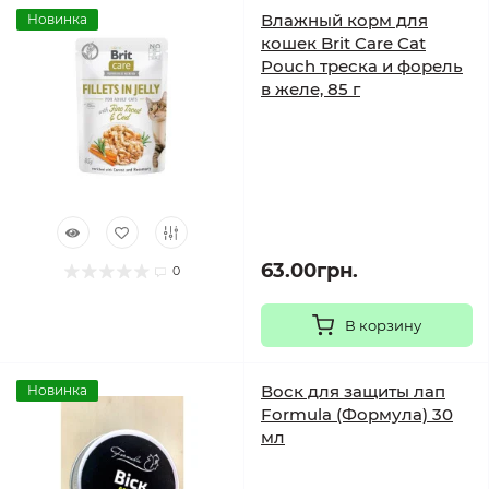
Влажный корм для
Новинка
кошек Brit Care Cat
Pouch треска и форель
в желе, 85 г
63.00грн.
0
В корзину
Воск для защиты лап
Новинка
Formula (Формула) 30
мл