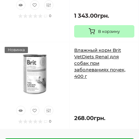
1 343.00грн.
0
В корзину
Влажный корм Brit
Новинка
VetDiets Renal для
собак при
заболеваниях почек,
400 г
268.00грн.
0