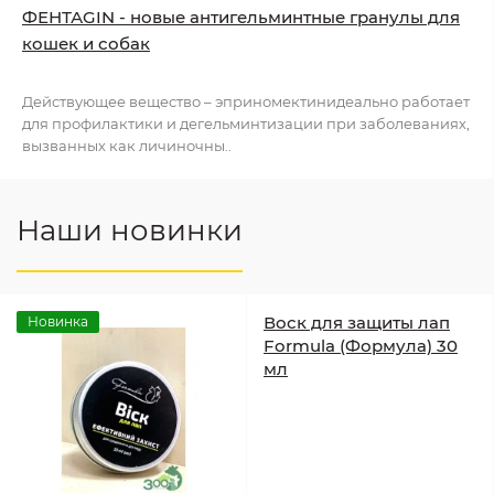
ФЕНТАGIN - новые антигельминтные гранулы для
кошек и собак
Действующее вещество – эприномектинидеально работает
для профилактики и дегельминтизации при заболеваниях,
вызванных как личиночны..
Наши новинки
Воск для защиты лап
Новинка
Formula (Формула) 30
мл