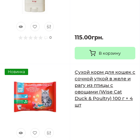
115.00грн.
0
В корзину
Сухой корм для кошек с
Новинка
сочной уткой в желе и
рагу из птицы с
овощами (Wise Cat
Duck & Poultry) 100 г × 4
шт