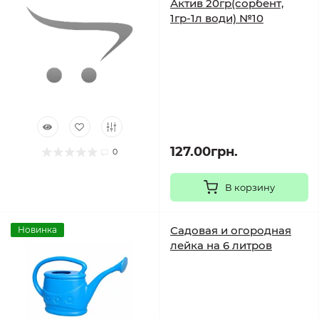
Актив 20гр(сорбент,
1гр-1л води) №10
127.00грн.
0
В корзину
Садовая и огородная
Новинка
лейка на 6 литров