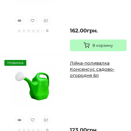
162.00грн.
0
В корзину
Лійка-поливалка
Новинка
Консенсус садово-
огородня 6л
123.00грн.
0