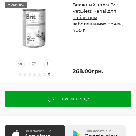
Влажный корм Brit
Новинка
VetDiets Renal для
собак при
заболеваниях почек,
400 г
268.00грн.
0
Показать еще
Наш додаток на
Наш додаток на