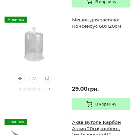
В корзину
Мешок для засолки
Новинка
Консенсус 60х120см
29.00грн.
0
В корзину
Аква Вуголь Карбон
Новинка
Актив 20гр(сорбент,
1гр-1л води) №10