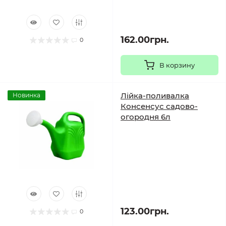
162.00грн.
0
В корзину
Лійка-поливалка
Новинка
Консенсус садово-
огородня 6л
123.00грн.
0