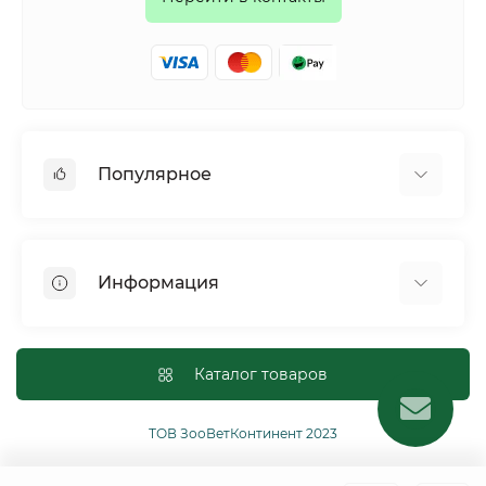
Популярное
Собаки
Коты
Информация
Птицы
Грызуны
Для оптовых покупателей
Рептилии
Оплата и доставка
Каталог товаров
Сельскохозяйственные животные и птицы
Политика конфиденциальности
Рыбы
Условия соглашения
ТОВ ЗооВетКонтинент 2023
Другие
Возврат или обмен товаров