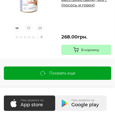
(лосось и горох)
268.00грн.
0
В корзину
Показать еще
Наш додаток на
Наш додаток на
App store
Google play