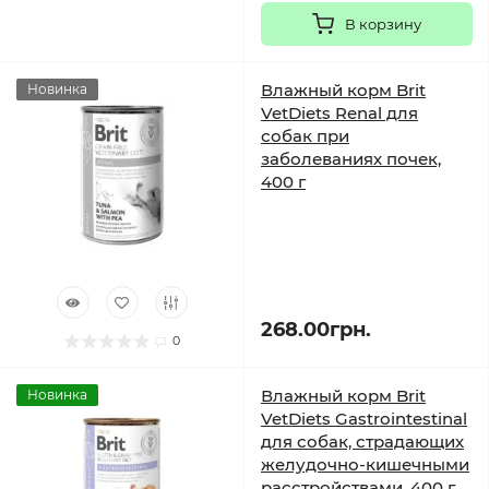
В корзину
Влажный корм Brit
Новинка
VetDiets Renal для
собак при
заболеваниях почек,
400 г
268.00грн.
0
Влажный корм Brit
Новинка
VetDiets Gastrointestinal
для собак, страдающих
желудочно-кишечными
расстройствами, 400 г