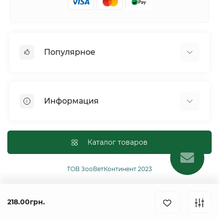
Популярное
Собаки
Коты
Информация
Птицы
Грызуны
Для оптовых покупателей
Рептилии
Оплата и доставка
Каталог товаров
Сельскохозяйственные животные и птицы
Политика конфиденциальности
Рыбы
Условия соглашения
ТОВ ЗооВетКонтинент 2023
Другие
Возврат или обмен товаров
Ginger Pro Motion
218.00грн.
Связаться с нами