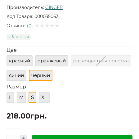
Производитель:
GINGER
Код Товара:
000035063
Отзывы:
(0)
В наличии
Цвет
красный
оранжевый
разноцветная полоска
синий
черный
Размер
L
M
S
XL
218.00грн.