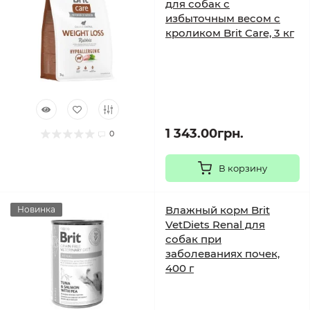
для собак с
избыточным весом с
кроликом Brit Care, 3 кг
1 343.00грн.
0
В корзину
Влажный корм Brit
Новинка
VetDiets Renal для
собак при
заболеваниях почек,
400 г