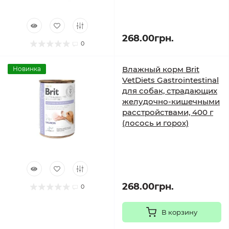
268.00грн.
0
Влажный корм Brit
Новинка
VetDiets Gastrointestinal
для собак, страдающих
желудочно-кишечными
расстройствами, 400 г
(лосось и горох)
268.00грн.
0
В корзину