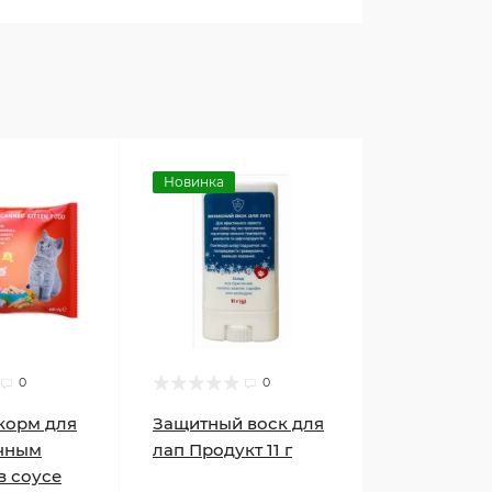
Новинка
0
0
корм для
Защитный воск для
очным
лап Продукт 11 г
в соусе