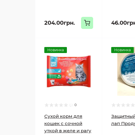
204.00грн.
46.00гр
Новинка
Новинка
0
Сухой корм для
Защитный
кошек с сочной
лап Проду
уткой в желе и рагу