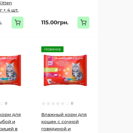
Kitten
г × 4 шт.
.
115.00грн.
Новинка
0
0
корм для
Влажный корм для
ыбой и
кошек с сочной
рицей в
говядиной и