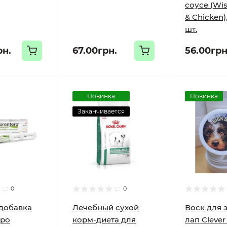
соусе (Wis
& Chicken),
шт.
рн.
67.00грн.
56.00грн
Новинка
Новинка
Заканчивается
0
0
добавка
Лечебный сухой
Воск для 
еро
корм-диета для
лап Cleve