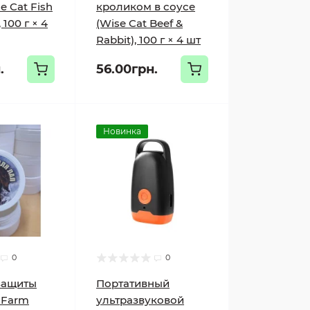
e Cat Fish
кроликом в соусе
 100 г × 4
(Wise Cat Beef &
Rabbit), 100 г × 4 шт
.
56.00грн.
Новинка
0
0
защиты
Портативный
r Farm
ультразвуковой