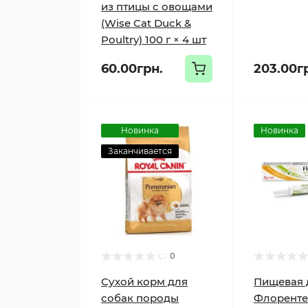
из птицы с овощами
(Wise Cat Duck &
Poultry) 100 г × 4 шт
60.00грн.
203.00г
Новинка
Новинка
Заканчивается
0
Сухой корм для
Пищевая 
собак породы
Флорент