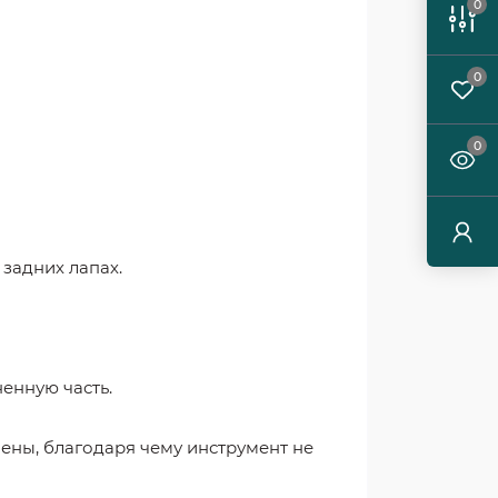
0
0
0
 задних лапах.
енную часть.
ены, благодаря чему инструмент не