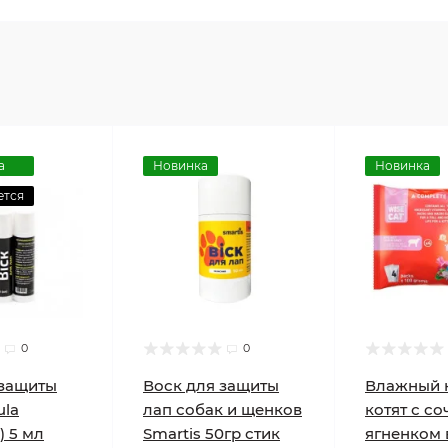
а
Новинка
Новинка
ется
0
0
 защиты
Воск для защиты
Влажный 
ula
лап собак и щенков
котят с с
) 5 мл
Smartis 50гр стик
ягненком 