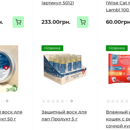
(артикул 5012)
(Wise Cat 
Lamb) 100 
н.
233.00грн.
60.00грн
Новинка
Новинка
0
0
 воск для
Защитный воск для
Влажный 
кт 50 г
лап Продукт 5 г
кошек с р
сочной ку