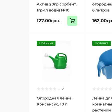
Актив 20гр(сорбент,
огородна
1гр-1л води) №10
6 литров
127.00грн.
162.00гр
Новинка
Новинка
0
Огородная лейка,
Лейка дл
Консенсус, 10 л
комнатны
растений