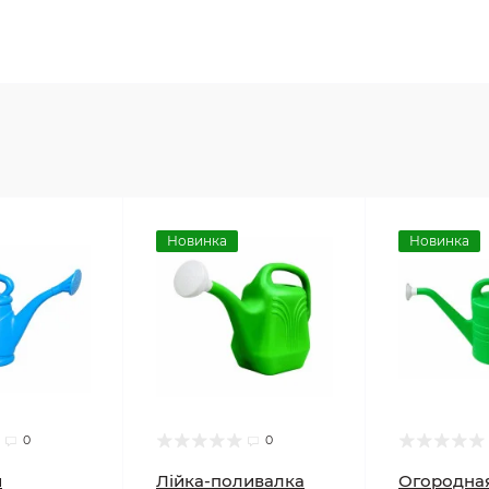
Новинка
Новинка
0
0
и
Лійка-поливалка
Огородная