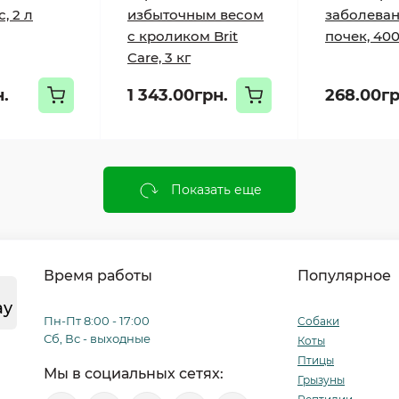
, 2 л
избыточным весом
заболева
с кроликом Brit
почек, 400
Care, 3 кг
н.
1 343.00грн.
268.00гр
Показать еще
Время работы
Популярное
ay
Пн-Пт 8:00 - 17:00
Собаки
Сб, Вс - выходные
Коты
Птицы
Мы в социальных сетях:
Грызуны