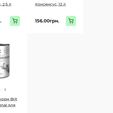
 2,5 л
Консенсус, 12 л
.
156.00грн.
0
орм Brit
enal для