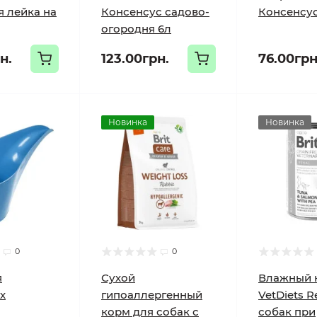
я лейка на
Консенсус садово-
Консенсус,
огородня 6л
н.
123.00грн.
76.00грн
Новинка
Новинка
0
0
я
Сухой
Влажный к
х
гипоаллергенный
VetDiets R
корм для собак с
собак при