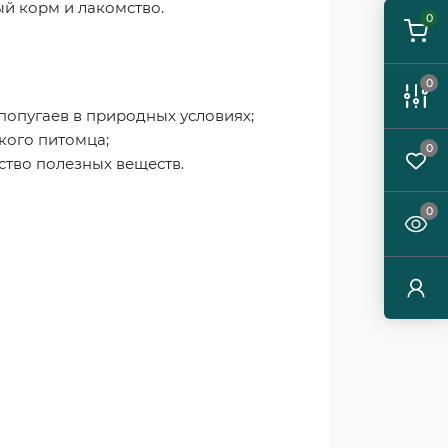
 корм и лакомство.
0
0
попугаев в природных условиях;
кого питомца;
0
тво полезных веществ.
0