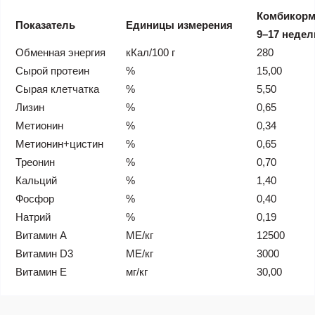
Комбикорм 
Показатель
Единицы измерения
9–17 недел
Обменная энергия
кКал/100 г
280
Сырой протеин
%
15,00
Сырая клетчатка
%
5,50
Лизин
%
0,65
Метионин
%
0,34
Метионин+цистин
%
0,65
Треонин
%
0,70
Кальций
%
1,40
Фосфор
%
0,40
Натрий
%
0,19
Витамин A
МЕ/кг
12500
Витамин D3
МЕ/кг
3000
Витамин E
мг/кг
30,00