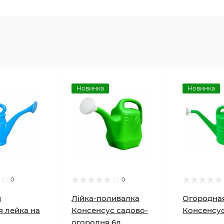
Новинка
Новинка
0
0
и
Лійка-поливалка
Огородная
я лейка на
Консенсус садово-
Консенсус,
огородня 6л