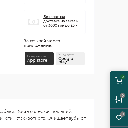
Бесплатная
доставка на заказы
от 3000 грн до 25 кг
Заказывай через
приложение:
Наш додаток на
Наш додаток на
Google
App store
play
0
0
обаки. Кость содержит кальций,
0
инстинкт животного. Очищает зубы от