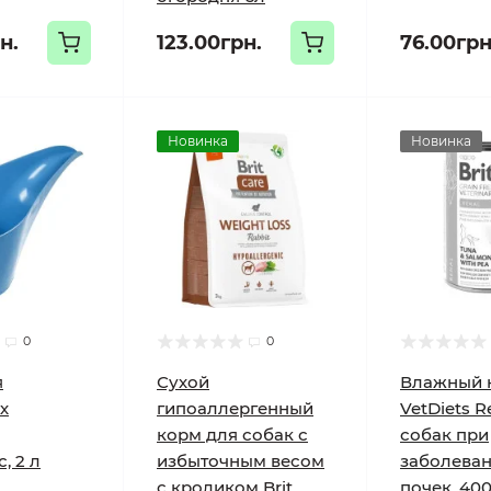
н.
123.00грн.
76.00грн
Новинка
Новинка
0
0
я
Сухой
Влажный к
х
гипоаллергенный
VetDiets R
корм для собак с
собак при
, 2 л
избыточным весом
заболева
с кроликом Brit
почек, 400