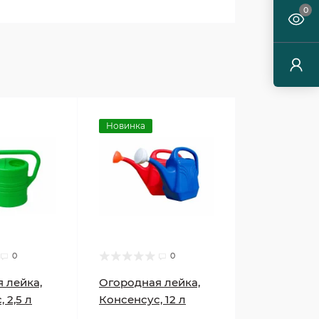
0
Новинка
0
0
 лейка,
Огородная лейка,
 2,5 л
Консенсус, 12 л