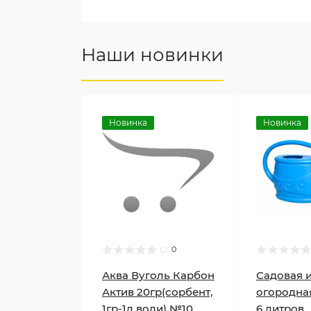
Наши новинки
Новинка
Новинка
0
Аква Вуголь Карбон
Садовая 
Актив 20гр(сорбент,
огородна
1гр-1л води) №10
6 литров