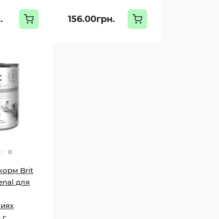
.
156.00грн.
0
орм Brit
enal для
ниях
 г