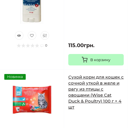
115.00грн.
0
В корзину
Сухой корм для кошек с
Новинка
сочной уткой в желе и
рагу из птицы с
овощами (Wise Cat
Duck & Poultry) 100 г × 4
шт