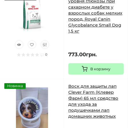
уровня глюкозы при
сахарном диабете у
взрослых собак мелких
пород, Royal Canin
Glycobalance Small Dog
1,5 кг
773.00грн.
0
В корзину
Воск для защиты лап
Новинка
Clever Farm (Клевер
Фарм) 65 мл средство
для ухода за
подушечками лап
домашних животных