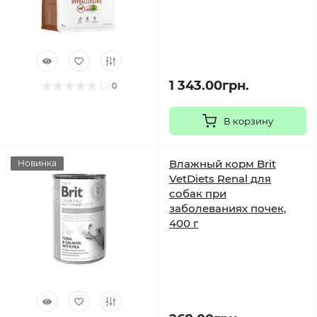
1 343.00грн.
0
В корзину
Влажный корм Brit
Новинка
VetDiets Renal для
собак при
заболеваниях почек,
400 г