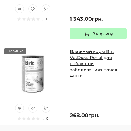
1 343.00грн.
0
В корзину
Влажный корм Brit
Новинка
VetDiets Renal для
собак при
заболеваниях почек,
400 г
268.00грн.
0