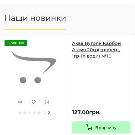
Наши новинки
Аква Вуголь Карбон
Новинка
Актив 20гр(сорбент,
1гр-1л води) №10
127.00грн.
0
В корзину