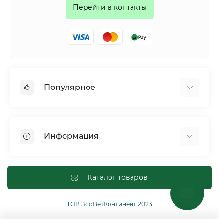
Перейти в контакты
Популярное
Собаки
Коты
Информация
Птицы
Грызуны
Для оптовых покупателей
Рептилии
Оплата и доставка
Каталог товаров
Сельскохозяйственные животные и птицы
Политика конфиденциальности
Рыбы
Условия соглашения
ТОВ ЗооВетКонтинент 2023
Другие
Возврат или обмен товаров