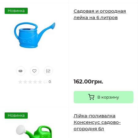
Садовая и огородная
Новинка
лейка на 6 литров
162.00грн.
0
В корзину
Лійка-поливалка
Новинка
Консенсус садово-
огородня 6л