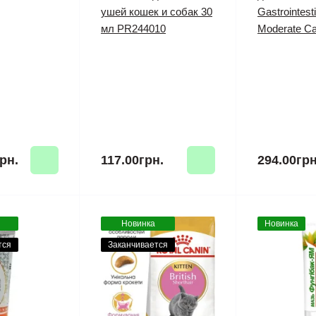
ушей кошек и собак 30
Gastrointesti
мл PR244010
Moderate Cal
рн.
117.00грн.
294.00грн
Новинка
Новинка
тся
Заканчивается