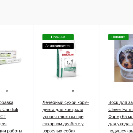
Новинка
Новинка
Заканчивается
0
0
обавка
Лечебный сухой корм-
Воск для з
 Candioli
диета для контроля
Clever Farm
АСТ
уровня глюкозы при
Фарм) 65 м
для
сахарном диабете у
для ухода з
ции работы
взрослых собак
подушечкам