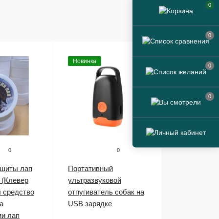
0
0
Новинка
0
0
0
0
ащиты лап
Портативный
 (Клевер
ультразвуковой
л средство
отпугиватель собак на
а
USB зарядке
и лап