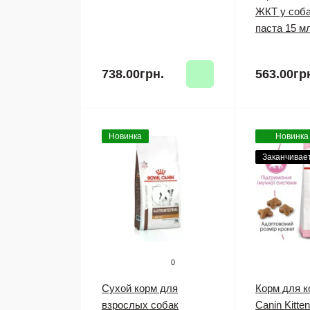
ЖКТ у соба
паста 15 м
738.00грн.
563.00гр
Новинка
Новинка
Заканчивае
0
Сухой корм для
Корм для к
взрослых собак
Canin Kitten