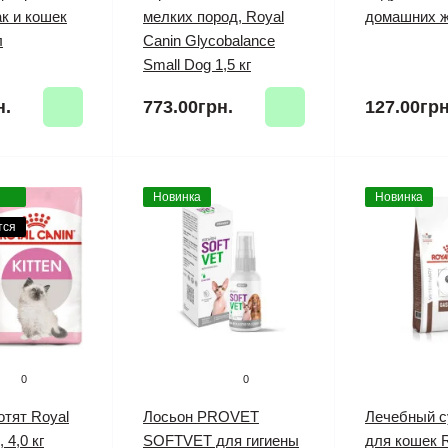
к и кошек
мелких пород, Royal
домашних 
л
Canin Glycobalance
Small Dog 1,5 кг
н.
773.00грн.
127.00грн
Новинка
Новинка
тся
0
0
отят Royal
Лосьон PROVET
Лечебный с
, 4,0 кг
SOFTVET для гигиены
для кошек R