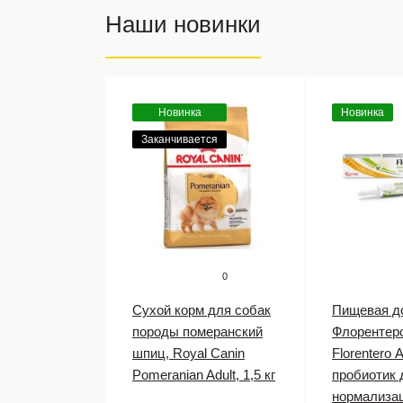
Наши новинки
Новинка
Новинка
Заканчивается
0
Сухой корм для собак
Пищевая д
породы померанский
Флорентеро
шпиц, Royal Canin
Florentero 
Pomeranian Adult, 1,5 кг
пробиотик 
нормализа