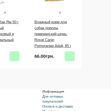
0
0
ак Ям 50 г
Влажный корм для
ый
собак породы
бковый и
померанский шпиц,
иальный
Royal Canin
Pomeranian Adult, 85 г
66.00грн.
Информация
Для оптовых
покупателей
Оплата и доставка