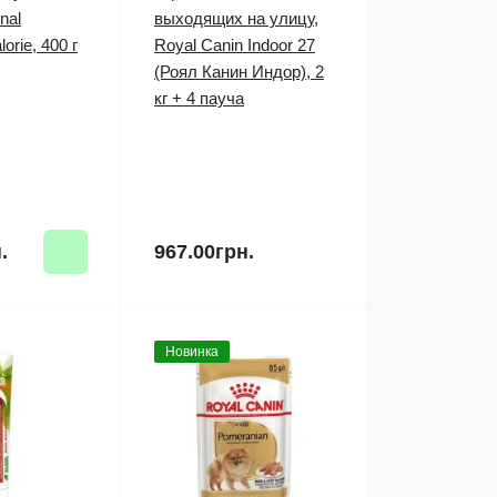
nal
выходящих на улицу,
orie, 400 г
Royal Canin Indoor 27
(Роял Канин Индор), 2
кг + 4 пауча
.
967.00грн.
Новинка