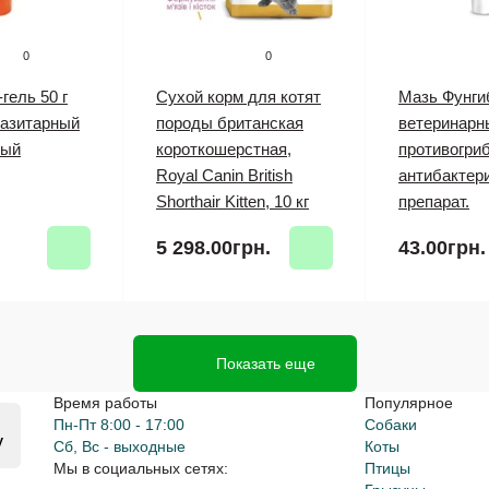
0
0
гель 50 г
Сухой корм для котят
Мазь Фунгиб
разитарный
породы британская
ветеринарн
ный
короткошерстная,
противогри
Royal Canin British
антибактер
Shorthair Kitten, 10 кг
препарат.
.
5 298.00грн.
43.00грн.
Показать еще
Время работы
Популярное
Пн-Пт 8:00 - 17:00
Собаки
y
Сб, Вс - выходные
Коты
Мы в социальных сетях:
Птицы