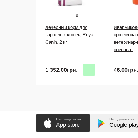
0
Лечебный корм для
Ивермикол-
взрослых кошек, Royal
противопа
Canin, 2 кг
ветеринар
препарат
1 352.00грн.
46.00грн
Наш додаток на
Наш додаток на
App store
Google pla