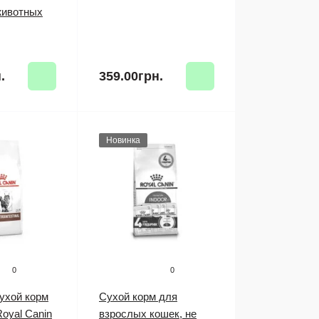
животных
.
359.00грн.
Новинка
0
0
ухой корм
Сухой корм для
oyal Canin
взрослых кошек, не