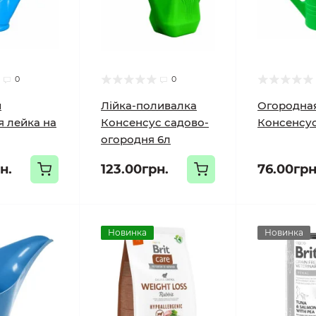
0
0
и
Лійка-поливалка
Огородная
я лейка на
Консенсус садово-
Консенсус,
огородня 6л
н.
123.00грн.
76.00грн
Новинка
Новинка