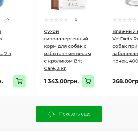
0
0
я
Сухой
Влажный к
х
гипоаллергенный
VetDiets R
корм для собак с
собак при
, 2 л
избыточным весом
заболева
с кроликом Brit
почек, 400
Care, 3 кг
н.
1 343.00грн.
268.00гр
Показать еще