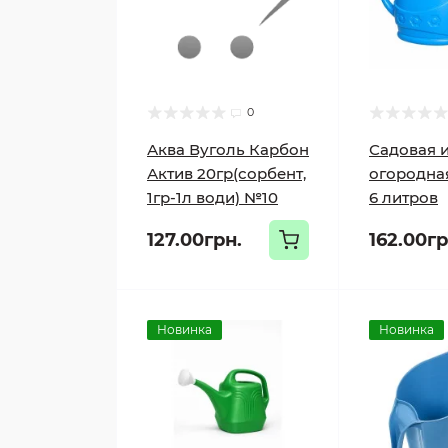
0
Аква Вуголь Карбон
Садовая 
Актив 20гр(сорбент,
огородна
1гр-1л води) №10
6 литров
127.00грн.
162.00гр
Новинка
Новинка