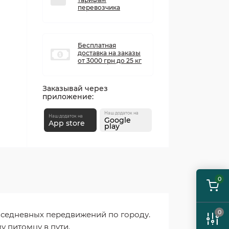
перевозчика
Бесплатная
доставка на заказы
от 3000 грн до 25 кг
Заказывай через
приложение:
Наш додаток на
Наш додаток на
Google
App store
play
0
0
вседневных передвижений по городу.
у питомцу в пути.