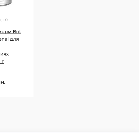
0
орм Brit
enal для
ниях
 г
н.