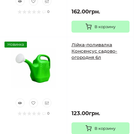
162.00грн.
0
В корзину
Лійка-поливалка
Новинка
Консенсус садово-
огородня 6л
123.00грн.
0
В корзину