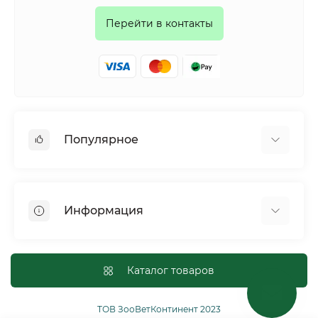
Перейти в контакты
Популярное
Собаки
Коты
Информация
Птицы
Грызуны
Для оптовых покупателей
Рептилии
Оплата и доставка
Каталог товаров
Сельскохозяйственные животные и птицы
Политика конфиденциальности
Рыбы
Условия соглашения
ТОВ ЗооВетКонтинент 2023
Другие