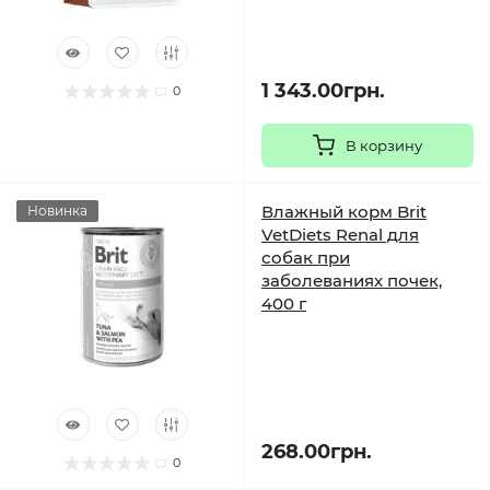
1 343.00грн.
0
В корзину
Влажный корм Brit
Новинка
VetDiets Renal для
собак при
заболеваниях почек,
400 г
268.00грн.
0