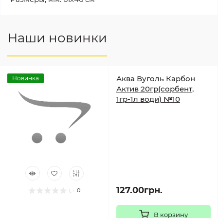
Наши новинки
Аква Вуголь Карбон
Новинка
Актив 20гр(сорбент,
1гр-1л води) №10
127.00грн.
0
В корзину