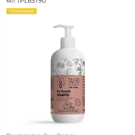
мл TPL63790
Популярный