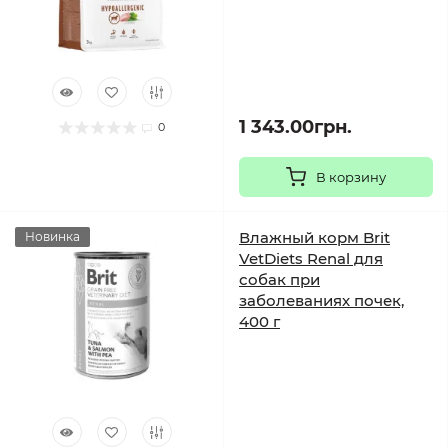
1 343.00грн.
0
В корзину
Влажный корм Brit
Новинка
VetDiets Renal для
собак при
заболеваниях почек,
400 г