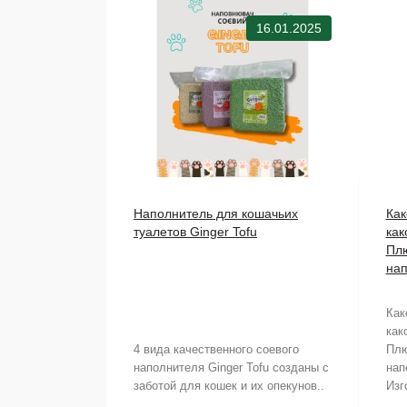
16.01.2025
Наполнитель для кошачьих
Как
туалетов Ginger Tofu
как
Плю
нап
Как
как
4 вида качественного соевого
Плю
наполнителя Ginger Tofu созданы с
нап
заботой для кошек и их опекунов..
Изг