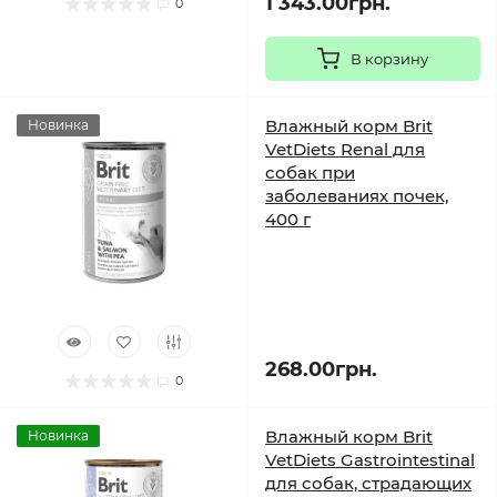
1 343.00грн.
0
В корзину
Влажный корм Brit
Новинка
VetDiets Renal для
собак при
заболеваниях почек,
400 г
268.00грн.
0
Влажный корм Brit
Новинка
VetDiets Gastrointestinal
для собак, страдающих