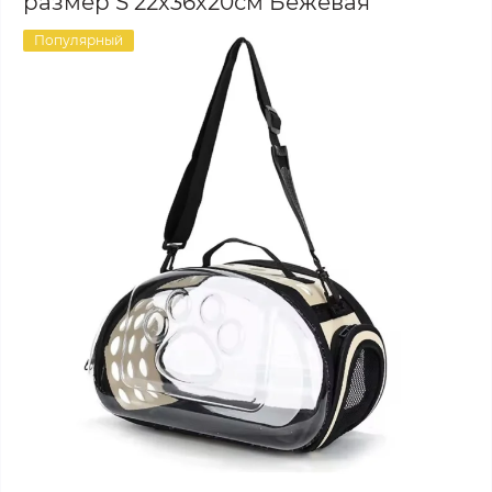
размер S 22х36х20см Бежевая
Популярный