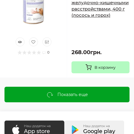
желудочно-кишечными
расстройствами, 400 г
(лосось и горох)
268.00грн.
0
В корзину
Показать еще
Наш додаток на
Наш додаток на
App store
Google play