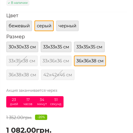
В наличии
Цвет
бежевый
серый
черный
Размер
30х30х33 см
33х33х35 см
33х35х35 см
33х35х38 см
33х36х36 см
36х36х38 см
36х38х38 см
42х42х46 см
Акция заканчивается через:
23
:
17
:
34
:
50
дней
часов
минут
секунд
1 352.00грн.
-20%
1 082.00грн.