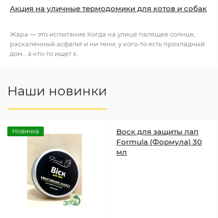
Акция на уличные термодомики для котов и собак
Жара — это испытание Когда на улице палящее солнце,
раскалённый асфальт и ни тени, у кого-то есть прохладный
дом… а кто-то ищет х..
Наши новинки
Воск для защиты лап
Новинка
Formula (Формула) 30
мл