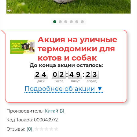
Акция на уличные
термодомики для
котов и собак
До конца акции осталось:
2
4
0
2
4
9
2
2
2
4
0
2
:
4
9
:
2
3
дней
часов
минут
секунд
Подробнее об акции ▼
Производитель:
Китай ВІ
Код Товара:
000043972
Отзывы:
(0)